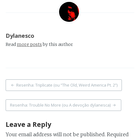
Dylanesco
Read
more posts
by this author
Post
Resenha: Triplicate (ou “The Old, Weird America Pt. 2”)
navigation
Resenha: Trouble No More (ou A devoção dylanesca)
Leave a Reply
Your email address will not be published.
Required