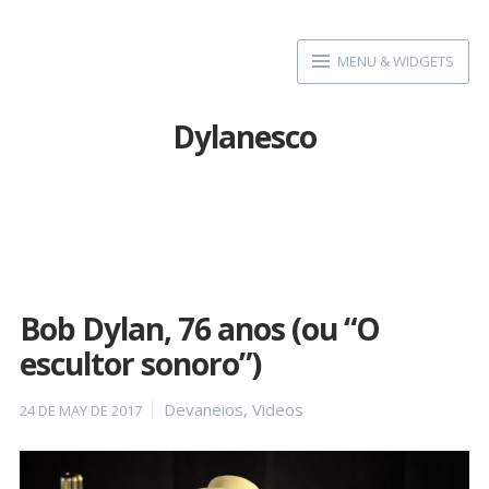
Skip
to
MENU & WIDGETS
content
Dylanesco
Bob Dylan, 76 anos (ou “O
escultor sonoro”)
Posted
Categories
Devaneios
,
Videos
24 DE MAY DE 2017
on