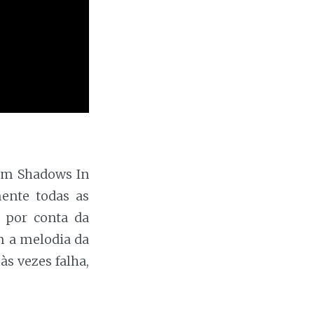
Em Shadows In
mente todas as
a por conta da
m a melodia da
s vezes falha,