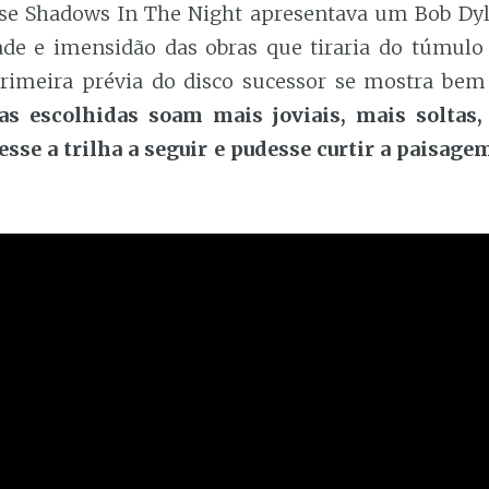
 se Shadows In The Night apresentava um Bob Dy
ade e imensidão das obras que tiraria do túmulo
rimeira prévia do disco sucessor se mostra bem
as escolhidas soam mais joviais, mais soltas
esse a trilha a seguir e pudesse curtir a paisage