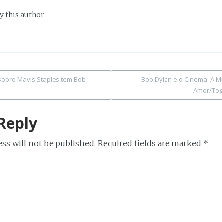
y this author
sobre Mavis Staples tem Bob
Bob Dylan e o Cinema: A 
Amor/Tog
tion
Reply
ss will not be published.
Required fields are marked
*