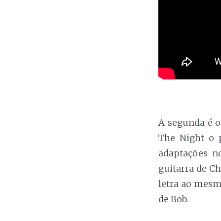
A segunda é 
The Night o p
adaptações no
guitarra de C
letra ao mesm
de Bob.