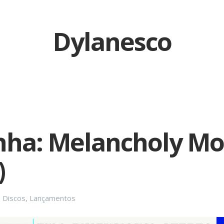
Dylanesco
nha: Melancholy Mo
)
Categories
Discos
,
Lançamentos