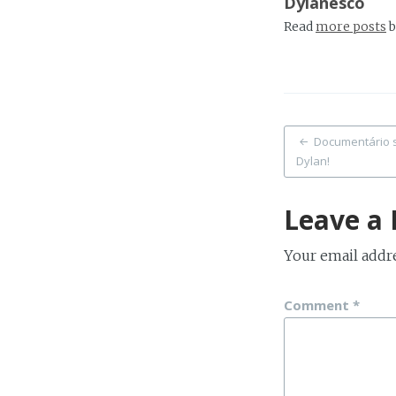
Dylanesco
Read
more posts
b
Post
Documentário 
Dylan!
naviga
Leave a 
Your email addre
Comment
*