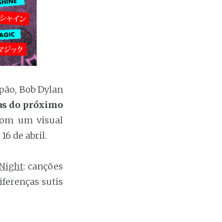
pão, Bob Dylan
as do próximo
 com um visual
, 16 de abril.
Night
: canções
ferenças sutis