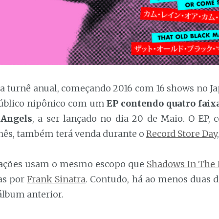
a turnê anual, começando 2016 com 16 shows no Ja
público nipônico com um
EP contendo quatro faix
 Angels
, a ser lançado no dia 20 de Maio. O EP,
nês, também terá venda durante o
Record Store Day
vações usam o mesmo escopo que
Shadows In The 
das por
Frank Sinatra
. Contudo, há ao menos duas di
 álbum anterior.