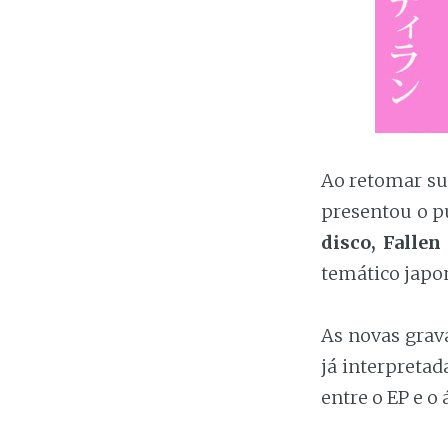
Ao retomar su
presentou o 
disco, Fallen
temático japo
As novas gra
já interpreta
entre o EP e o