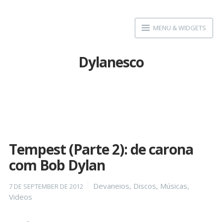
Skip
to
MENU & WIDGETS
content
Dylanesco
Tempest (Parte 2): de carona
com Bob Dylan
Posted
Categories
Devaneios
,
Discos
,
Músicas
,
7 DE SEPTEMBER DE 2012
on
Videos