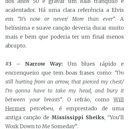
dos anos 50 e gravar um R&B tranquilo e
acalentador. Há uma clara referência a Elvis
em
“It’s now or never/ More than ever”
. A
belíssima e suave canção deveria durar muito
mais e bem que poderia ter um final menos
abrupto.
#3 – Narrow Way:
Um blues rápido e
encrenqueiro que tem boas frases como:
“I’m
still hurting from an arrow, that pierced my chest/
I’m gonna have to take my head, and bury it
between your breasts”
. O refrão, como
Will
Hermes
percebeu, é emprestado de uma
antiga canção de
Mississippi Sheiks
, “You’ll
Work Down to Me Someday”.