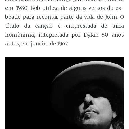
em 1980. Bob utiliza de alguns versos do ex-
beatle para recontar parte da vida de John. O
título da canção é emprestada de uma
homônima
, intepretada por Dylan 50 anos
antes, em janeiro de 1962.