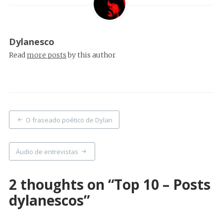
Dylanesco
Read
more posts
by this author
Post
O fraseado poético de Dylan
navigation
Áudio de entrevistas
2 thoughts on “
Top 10 – Posts
dylanescos
”