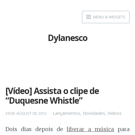
Skip
to
MENU & WIDGETS
content
Dylanesco
[Vídeo] Assista o clipe de
“Duquesne Whistle”
Posted
Categories
Lançamentos
,
Novidades
,
Videos
29 DE AUGUST DE 2012
on
Dois dias depois de
liberar a música
para