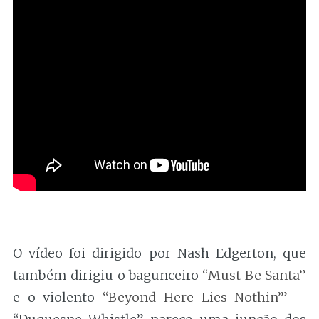
O vídeo foi dirigido por Nash Edgerton, que
também dirigiu o bagunceiro
“Must Be Santa”
e o violento
“Beyond Here Lies Nothin’”
–