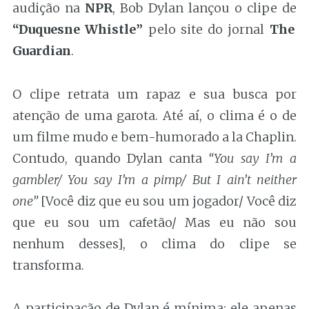
audição na
NPR
, Bob Dylan lançou o clipe de
“Duquesne Whistle”
pelo site do jornal
The
Guardian
.
O clipe retrata um rapaz e sua busca por
atenção de uma garota. Até aí, o clima é o de
um filme mudo e bem-humorado a la Chaplin.
Contudo, quando Dylan canta
“You say I’m a
gambler/ You say I’m a pimp/ But I ain’t neither
one”
[Você diz que eu sou um jogador/ Você diz
que eu sou um cafetão/ Mas eu não sou
nenhum desses], o clima do clipe se
transforma.
A participação de Dylan é mínima: ele apenas