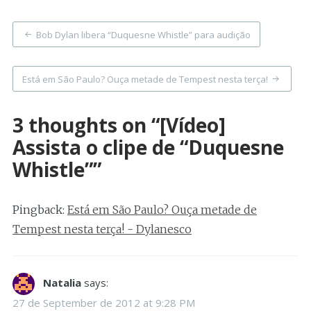
Post
Bob Dylan libera “Duquesne Whistle” para audição
navigation
Está em São Paulo? Ouça metade de Tempest nesta terça!
3 thoughts on “
[Vídeo]
Assista o clipe de “Duquesne
Whistle”
”
Pingback:
Está em São Paulo? Ouça metade de
Tempest nesta terça! - Dylanesco
Natalia
says:
27 de September de 2012 at 9:28 PM