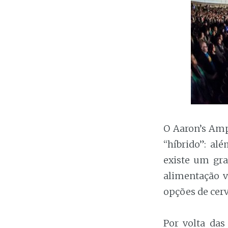
O Aaron’s Amp
“híbrido”: a
existe um gra
alimentação v
opções de cerve
Por volta das