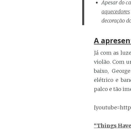
Apesar do ca
aquecedores
decoração do
A apresen
Já com as luz
violão. Com u
baixo, George
elétrico e ba
palco e tão i
[youtube=htt
“Things Hav