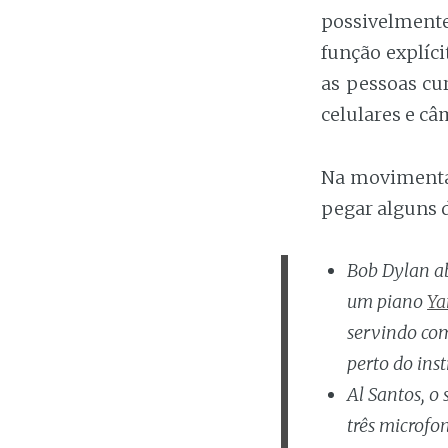
possivelmente
função explíc
as pessoas cu
celulares e câ
Na movimentaç
pegar alguns d
Bob Dylan ab
um piano
Ya
servindo com
perto do ins
Al Santos, o
três microfon