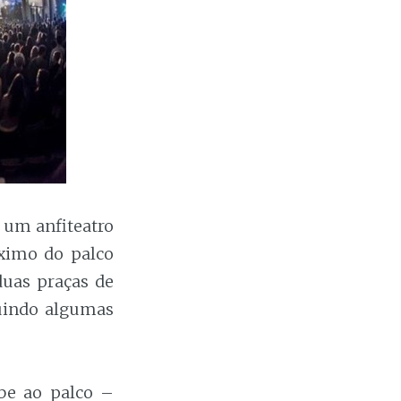
 um anfiteatro
ximo do palco
duas praças de
luindo algumas
obe ao palco –