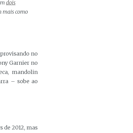
cam
dois
em mais como
mprovisando no
ony Garnier no
beca, mandolin
arra – sobe ao
 de 2012, mas