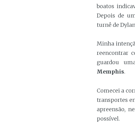
boatos indica
Depois de um
turnê de Dyla
Minha intenção
reencontrar 
guardou um
Memphis
.
Comecei a corr
transportes en
apreensão, ne
possível.