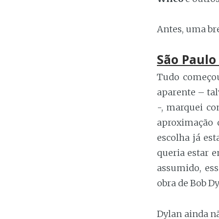
Antes, uma br
São Paulo 
Tudo começou
aparente – ta
-, marquei co
aproximação d
escolha já es
queria estar 
assumido, ess
obra de Bob Dy
Dylan ainda n