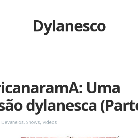
Dylanesco
icanaramA: Uma
são dylanesca (Part
Categories
Devaneios
,
Shows
,
Videos