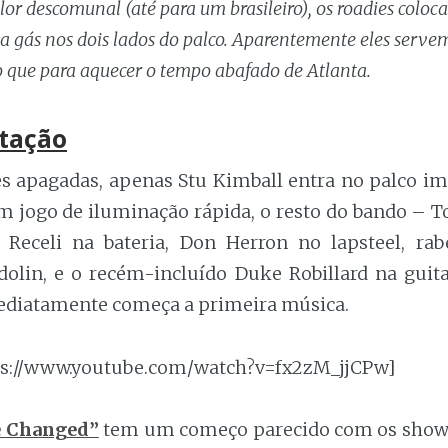
lor descomunal (até para um brasileiro), os roadies colo
a gás nos dois lados do palco. Aparentemente eles serv
 que para aquecer o tempo abafado de Atlanta.
tação
es apagadas, apenas Stu Kimball entra no palco i
m jogo de iluminação rápida, o resto do bando – T
 Receli na bateria, Don Herron no lapsteel, ra
ndolin, e o recém-incluído Duke Robillard na guit
mediatamente começa a primeira música.
ps://www.youtube.com/watch?v=fx2zM_jjCPw]
e Changed”
tem um começo parecido com os shows