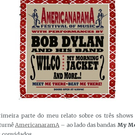
rimeira parte do meu relato sobre os três shows
 turnê
AmericanaramA
– ao lado das bandas
My Mo
s convidados.