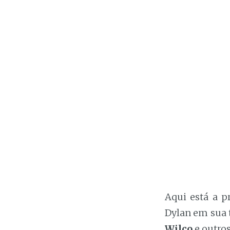
Aqui está a p
Dylan em sua
Wilco
e outro