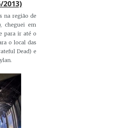
6/2013)
s na região de
), cheguei em
e para ir até o
ra o local das
ateful Dead) e
ylan.