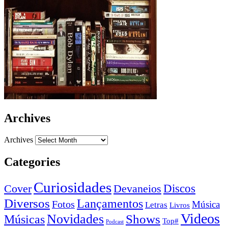
Archives
Archives
Categories
Curiosidades
Devaneios
Discos
Cover
Diversos
Lançamentos
Fotos
Música
Letras
Livros
Videos
Novidades
Shows
Músicas
Top#
Podcast