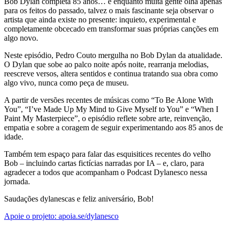
Bob Dylan completa 85 anos… e enquanto muita gente olha apenas
para os feitos do passado, talvez o mais fascinante seja observar o
artista que ainda existe no presente: inquieto, experimental e
completamente obcecado em transformar suas próprias canções em
algo novo.
Neste episódio, Pedro Couto mergulha no Bob Dylan da atualidade.
O Dylan que sobe ao palco noite após noite, rearranja melodias,
reescreve versos, altera sentidos e continua tratando sua obra como
algo vivo, nunca como peça de museu.
A partir de versões recentes de músicas como “To Be Alone With
You”, “I’ve Made Up My Mind to Give Myself to You” e “When I
Paint My Masterpiece”, o episódio reflete sobre arte, reinvenção,
empatia e sobre a coragem de seguir experimentando aos 85 anos de
idade.
Também tem espaço para falar das esquisitices recentes do velho
Bob – incluindo cartas fictícias narradas por IA – e, claro, para
agradecer a todos que acompanham o Podcast Dylanesco nessa
jornada.
Saudações dylanescas e feliz aniversário, Bob!
Apoie o projeto: apoia.se/dylanesco