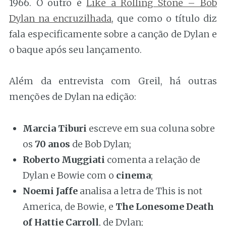
1966. O outro é
Like a Rolling Stone – Bob
Dylan na encruzilhada
, que como o título diz
fala especificamente sobre a canção de Dylan e
o baque após seu lançamento.
Além da entrevista com Greil, há outras
menções de Dylan na edição:
Marcia Tiburi
escreve em sua coluna sobre
os
70 anos
de Bob Dylan;
Roberto Muggiati
comenta a relação de
Dylan e Bowie com o
cinema
;
Noemi Jaffe
analisa a letra de This is not
America, de Bowie, e
The Lonesome Death
of Hattie Carroll
, de Dylan;