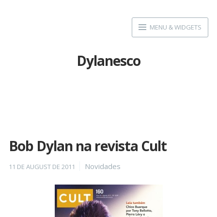
Skip
to
MENU & WIDGETS
content
Dylanesco
Bob Dylan na revista Cult
Posted
Categories
Novidades
11 DE AUGUST DE 2011
on