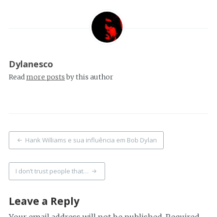
Dylanesco
Read
more posts
by this author
Post
Hank Williams e sua influência em Bob Dylan
navigation
I don’t trust people that…
Leave a Reply
Your email address will not be published.
Required