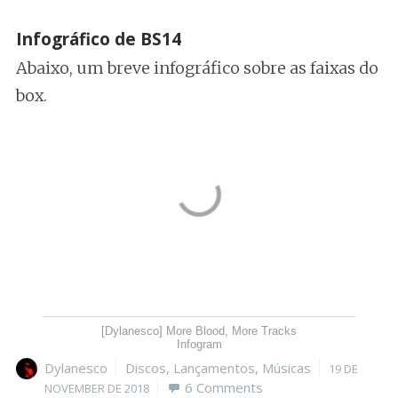
Infográfico de BS14
Abaixo, um breve infográfico sobre as faixas do
box.
[Dylanesco] More Blood, More Tracks
Infogram
Author
Categories
Posted
Dylanesco
Discos
,
Lançamentos
,
Músicas
19 DE
on
6 Comments
NOVEMBER DE 2018