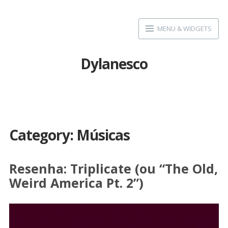
Skip
to
MENU & WIDGETS
content
Dylanesco
Category:
Músicas
Resenha: Triplicate (ou “The Old,
Weird America Pt. 2”)