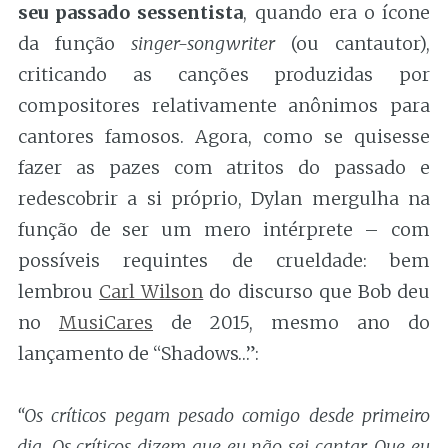
seu passado sessentista
, quando era o ícone
da função
singer-songwriter
(ou cantautor),
criticando as canções produzidas por
compositores relativamente anônimos para
cantores famosos. Agora, como se quisesse
fazer as pazes com atritos do passado e
redescobrir a si próprio, Dylan mergulha na
função de ser um mero intérprete – com
possíveis requintes de crueldade: bem
lembrou
Carl Wilson
do discurso que Bob deu
no
MusiCares
de 2015, mesmo ano do
lançamento de “Shadows…”:
“Os críticos pegam pesado comigo desde primeiro
dia. Os críticos dizem que eu não sei cantar. Que eu