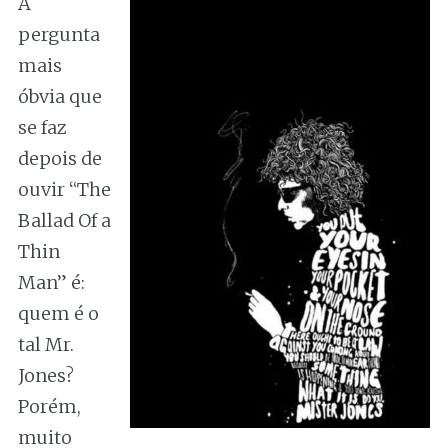
A
pergunta
mais
óbvia que
se faz
depois de
ouvir “The
Ballad Of a
Thin
Man” é:
quem é o
tal Mr.
Jones?
Porém,
muito