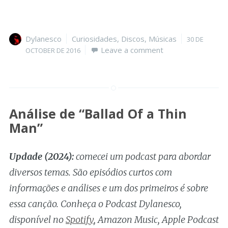
Author
Categories
Posted
Dylanesco
Curiosidades
,
Discos
,
Músicas
30 DE
on
Leave a comment
OCTOBER DE 2016
Análise de “Ballad Of a Thin
Man”
Updade (2024):
comecei um podcast para abordar
diversos temas. São episódios curtos com
informações e análises e um dos primeiros é sobre
essa canção. Conheça o Podcast Dylanesco,
disponível no
Spotify
, Amazon Music, Apple Podcast