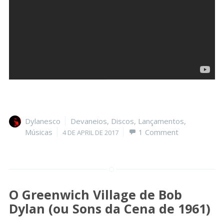
Author
Categories
Dylanesco
Devaneios
,
Discos
,
Lançamentos
,
Posted
Músicas
1 Comment
4 DE APRIL DE 2017
on
O Greenwich Village de Bob
Dylan (ou Sons da Cena de 1961)