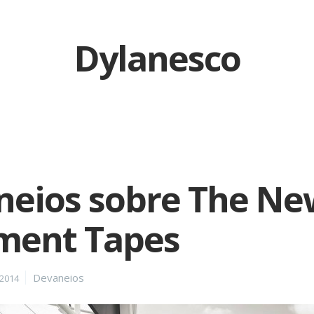
Dylanesco
neios sobre The Ne
ment Tapes
Categories
Devaneios
2014