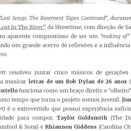
“Lost Songs: The Basement Tapes Continued”
, docume
Lost In The River”
da Showtime, com direção de Sa
um aparente compromisso de ser um
“making of”
ando um grande acervo de reflexões e a influência
ivo.
tt resolveu juntar cinco músicos de gerações 
ra musicar
letras de um Bob Dylan de 26 anos
(
ostello
funciona como um braço direito e “olheiro”
mo tempo que torna o projeto menos juvenil.
Ji
t) é o extrovertido que possui experiência sufic
ilidade para compor.
Taylor Goldsmith
(The D
mford & Sons) e
Rhiannon Giddens
(Carolina Ch