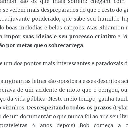
iannon são os que mais sofrem: chegam com 
o se verem mais despreparados do que o resto do gr
oadjuvante ponderado, que sabe seu humilde lu
do boas melodias e belas canções. Mas Rhiannon 
ra
impor suas ideias e seu processo criativo
e Ma
ão por metas que o sobrecarrega
.
ce um dos pontos mais interessantes e paradoxais d
surgiram as letras são opostos a esses descritos a
uperava de um
acidente de moto
que o obrigou, ou
o da vida pública. Neste meio tempo, ganha tam
 vizinhos.
Desrespeitando todos os prazos
(Dyla
 de um documentário que nunca foi ao ar e seu liv
 prateleiras 4 anos depois) Bob começa a c