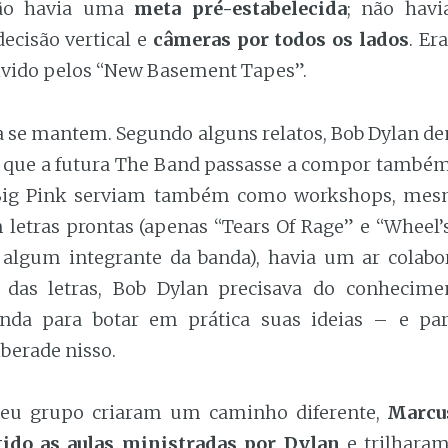
não havia uma
meta pré-estabelecida
; não ha
ecisão vertical e
câmeras por todos os lados
. Er
vivido pelos “New Basement Tapes”.
 se mantem. Segundo alguns relatos, Bob Dylan 
a que a futura The Band passasse a compor também
Big Pink serviam também como workshops, me
letras prontas (apenas “Tears Of Rage” e “Wheel’
 algum integrante da banda), havia um ar colabor
 das letras, Bob Dylan precisava do conhecime
anda para botar em prática suas ideias – e pa
iberade nisso.
seu grupo criaram um caminho diferente,
Marcu
tido as aulas ministradas por Dylan
e trilhara