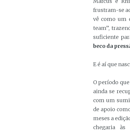
Marcus e Rh
frustram-se a
vê como um c
team”, trazen
suficiente pa
beco da press
E é aí que nas
O período que 
ainda se rec
com um sumiç
de apoio como
meses a edição
chegaria às