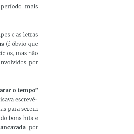
 período mais
es e as letras
as
(é óbvio que
ícios, mas não
envolvidos por
arar o tempo”
isava escrevê-
las para serem
ndo bons hits e
cancarada
por