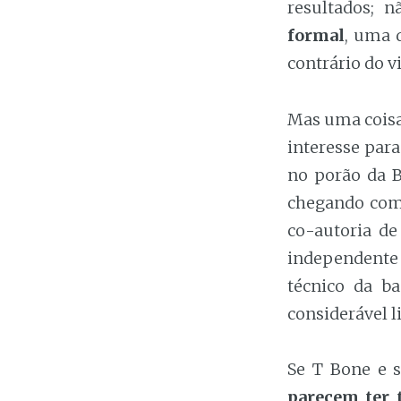
resultados; 
formal
, uma d
contrário do 
Mas uma coisa
interesse par
no porão da 
chegando com 
co-autoria de
independente
técnico da b
considerável l
Se T Bone e 
parecem ter 