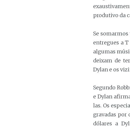
exaustivamen
produtivo da c
Se somarmos t
entregues a T
algumas músic
deixam de ter
Dylan e os viz
Segundo Robbi
e Dylan afirm
las. Os espec
gravadas por o
dólares a Dy