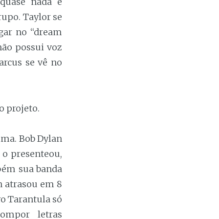
quase nada e
upo. Taylor se
gar no “dream
não possui voz
rcus se vê no
o projeto.
cima. Bob Dylan
 o presenteou,
bém sua banda
n atrasou em 8
ro Tarantula só
ompor letras