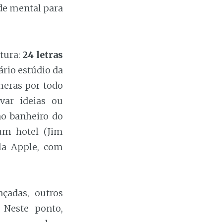
de mental para
tura:
24 letras
ário estúdio da
meras por todo
var ideias ou
o banheiro do
um hotel (Jim
ela Apple, com
çadas, outros
 Neste ponto,