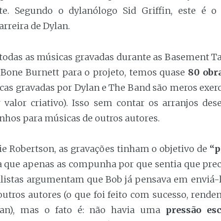
te. Segundo o dylanólogo Sid Griffin, este é o
arreira de Dylan.
odas as músicas gravadas durante as Basement Tap
 Bone Burnett para o projeto, temos quase
80 obr
as gravadas por Dylan e The Band são meros exerc
 valor criativo). Isso sem contar os arranjos des
inhos para músicas de outros autores.
e Robertson, as gravações tinham o objetivo de
“p
a que apenas as compunha por que sentia que prec
ialistas argumentam que Bob já pensava em enviá-
utros autores (o que foi feito com sucesso, rende
lan), mas o fato é: não havia uma
pressão es