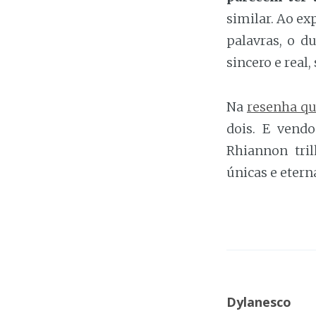
similar. Ao ex
palavras, o d
sincero e real
Na
resenha que
dois. E vend
Rhiannon tri
únicas e etern
Dylanesco