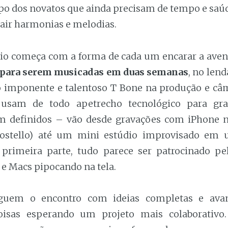
o dos novatos que ainda precisam de tempo e saú
rair harmonias e melodias.
o começa com a forma de cada um encarar a aven
 para serem musicadas em duas semanas
, no lend
o imponente e talentoso T Bone na produção e câ
 usam de todo apetrecho tecnológico para gra
m definidos – vão desde gravações com iPhone n
 Costello) até um mini estúdio improvisado em 
 primeira parte, tudo parece ser patrocinado p
 e Macs pipocando na tela.
guem o encontro com ideias completas e avan
isas esperando um projeto mais colaborativo.