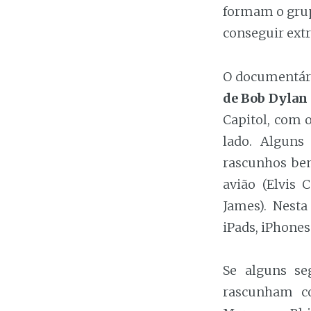
formam o grup
conseguir ext
O documentári
de Bob Dylan
Capitol, com 
lado. Alguns
rascunhos be
avião (Elvis
James). Nesta
iPads, iPhones
Se alguns se
rascunham co