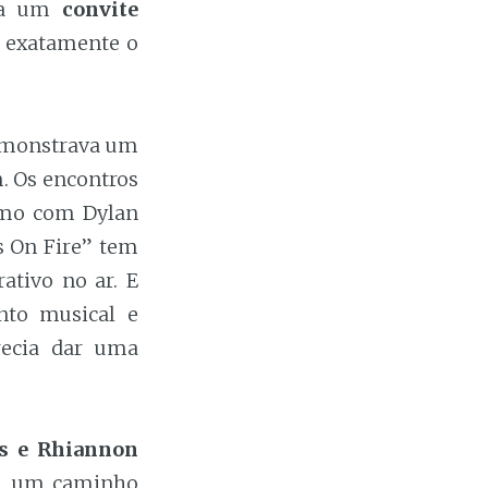
via um
convite
a exatamente o
demonstrava um
. Os encontros
smo com Dylan
s On Fire” tem
ativo no ar. E
nto musical e
recia dar uma
s e Rhiannon
m um caminho