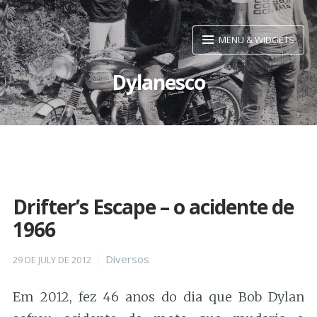
Skip
to
MENU & WIDGETS
content
Dylanesco
Drifter’s Escape – o acidente de
1966
Posted
Categories
Diversos
29 DE JULY DE 2012
on
Em 2012, fez 46 anos do dia que Bob Dylan