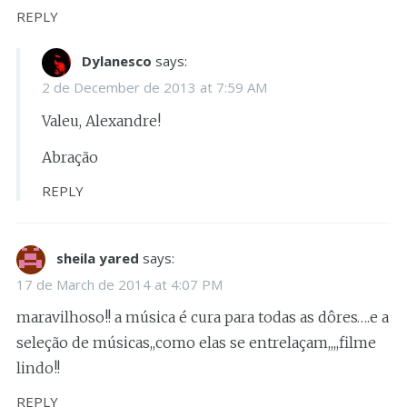
REPLY
Dylanesco
says:
2 de December de 2013 at 7:59 AM
Valeu, Alexandre!
Abração
REPLY
sheila yared
says:
17 de March de 2014 at 4:07 PM
maravilhoso!! a música é cura para todas as dôres….e a
seleção de músicas,,como elas se entrelaçam,,,,filme
lindo!!
REPLY