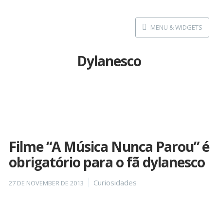
Skip
to
MENU & WIDGETS
content
Dylanesco
Filme “A Música Nunca Parou” é
obrigatório para o fã dylanesco
Posted
Categories
Curiosidades
27 DE NOVEMBER DE 2013
on