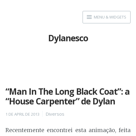
Skip
to
MENU & WIDGETS
content
Dylanesco
“Man In The Long Black Coat”: a
“House Carpenter” de Dylan
Posted
Categories
Diversos
1 DE APRIL DE 2013
on
Recentemente encontrei esta animação, feita