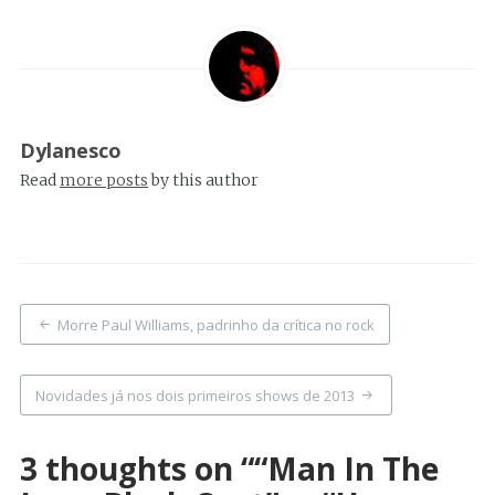
Dylanesco
Read
more posts
by this author
Post
Morre Paul Williams, padrinho da crítica no rock
navigation
Novidades já nos dois primeiros shows de 2013
3 thoughts on “
“Man In The