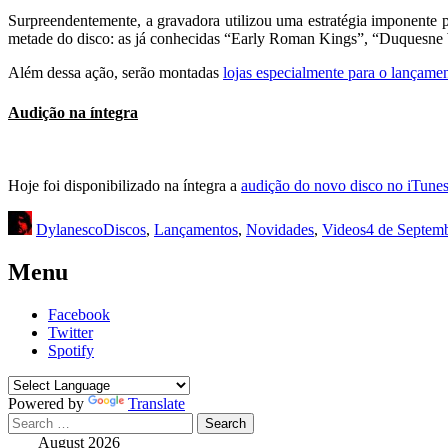
Surpreendentemente, a gravadora utilizou uma estratégia imponente
metade do disco: as já conhecidas “Early Roman Kings”, “Duquesne 
Além dessa ação, serão montadas
lojas especialmente para o lançame
Audição na íntegra
Hoje foi disponibilizado na íntegra a
audição do novo disco no iTune
Author
Categories
Posted
Dylanesco
Discos
,
Lançamentos
,
Novidades
,
Videos
4 de Septem
on
Menu
Primary
Facebook
Twitter
Navigation
Spotify
Powered by
Translate
Search
for:
August 2026