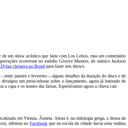
lar de um show acústico que faria com Los Lobos, mas um comentário
 gravações ocorreram no estúdio Groove Masters, do músico Jackson
Dylan chegava ao Brasil
para fazer seis shows.
– entre janeiro e fevereiro -, alguns detalhes da duração do disco e de
te divulgou um press-release sobre o lançamento, agora já batizado de
u a capa e os nomes das faixas. Esperávamos agora a chuva cair.
localizada em Vienna, Áustria. Atena é, na mitologia grega, a deusa da
asceu, afirmou no
Facebook
que na escola da cidade havia uma estátua