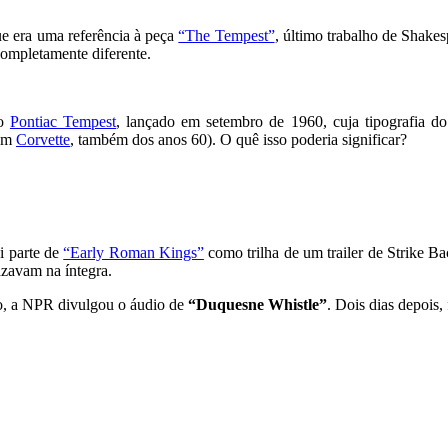
e era uma referência à peça
“The Tempest”
, último trabalho de Shakes
ompletamente diferente.
do
Pontiac Tempest
, lançado em setembro de 1960, cuja tipografia do
 um
Corvette
, também dos anos 60). O quê isso poderia significar?
i parte de
“Early Roman Kings”
como trilha de um trailer de Strike B
azavam na íntegra.
to, a NPR divulgou o áudio de
“Duquesne Whistle”
. Dois dias depois,