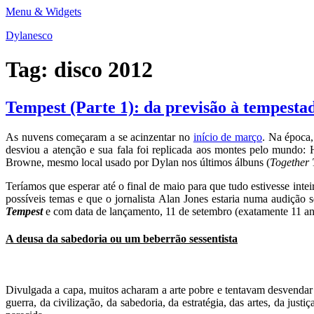
Skip
Menu & Widgets
to
Dylanesco
content
Tag:
disco 2012
Tempest (Parte 1): da previsão à tempesta
As nuvens começaram a se acinzentar no
início de março
. Na época
desviou a atenção e sua fala foi replicada aos montes pelo mundo
Browne, mesmo local usado por Dylan nos últimos álbuns (
Together 
Teríamos que esperar até o final de maio para que tudo estivesse int
possíveis temas e que o jornalista Alan Jones estaria numa audição 
Tempest
e com data de lançamento, 11 de setembro (exatamente 11 a
A deusa da sabedoria ou um beberrão sessentista
Divulgada a capa, muitos acharam a arte pobre e tentavam desvendar
guerra, da civilização, da sabedoria, da estratégia, das artes, da j