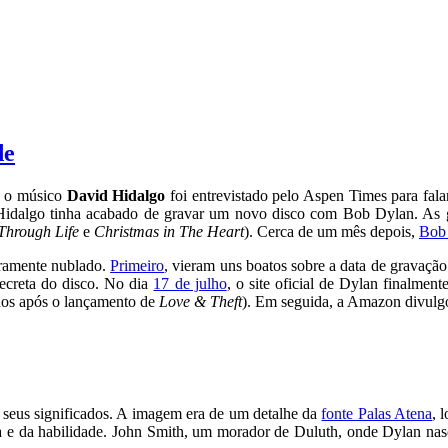
de
, o músico
David Hidalgo
foi entrevistado pelo Aspen Times para fa
: Hidalgo tinha acabado de gravar um novo disco com Bob Dylan. As
Through Life
e
Christmas in The Heart
). Cerca de um mês depois,
Bob 
eiramente nublado.
Primeiro
, vieram uns boatos sobre a data de gravação 
secreta do disco. No dia
17 de julho
, o site oficial de Dylan finalmen
nos após o lançamento de
Love & Theft
). Em seguida, a Amazon divulgo
 seus significados. A imagem era de um detalhe da
fonte Palas Atena
, 
ustiça e da habilidade. John Smith, um morador de Duluth, onde Dylan n