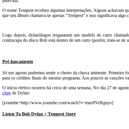
parecida.
O nome Tempest recebeu algumas interpretações. Alguns achavam qu
que seu álbum chamava-se apenas “Tempest” e isso significava algo c
Logo depois, dylanólogos resgataram um modelo de carro chama
contracapa do disco Bob está dentro de um carro (porém, trata-se de
Pré-lançamento
Só em agosto pudemos sentir o cheiro da chuva iminente. Primeiro fo
para os créditos finais do mesmo programa. Aos poucos as canções v
O início efetivo ocorreu há cerca de uma semana. No dia 27 de agos
clipe
de Dylan:
[youtube=http://www.youtube.com/watch?v=mns9VeRguys]
Listen To Bob Dylan + Tempest Store