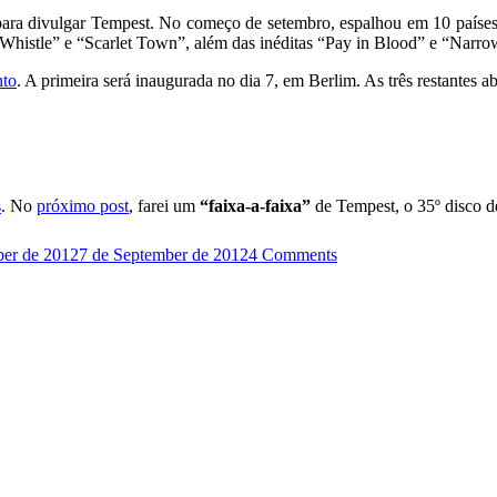
 para divulgar Tempest. No começo de setembro, espalhou em 10 país
Whistle” e “Scarlet Town”, além das inéditas “Pay in Blood” e “Narr
nto
. A primeira será inaugurada no dia 7, em Berlim. As três restantes
s
. No
próximo post
, farei um
“faixa-a-faixa”
de Tempest, o 35º disco d
ber de 2012
7 de September de 2012
4 Comments