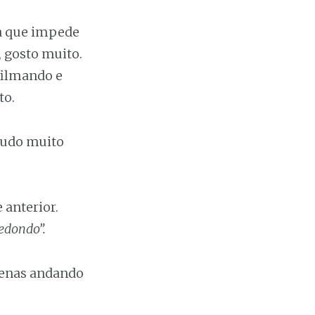
ha que impede
, gosto muito.
filmando e
to.
tudo muito
anterior.
redondo”.
ígenas andando