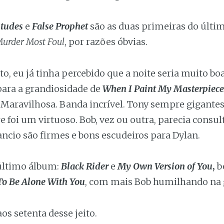
itudes
e
False Prophet
são as duas primeiras do últim
urder Most Foul
, por razões óbvias.
 eu já tinha percebido que a noite seria muito bo
ara a grandiosidade de
When I Paint My Masterpiece
 Maravilhosa. Banda incrível. Tony sempre gigantes
 foi um virtuoso. Bob, vez ou outra, parecia consul
ancio são firmes e bons escudeiros para Dylan.
último álbum:
Black Rider
e
My Own Version of You
,
b
To Be Alone With You
, com mais Bob humilhando na g
os setenta desse jeito.