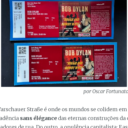
por Oscar Fortunato,
Warschauer Straße é onde os mundos se colidem em
cadência
sans élégance
das eternas construções da 
ores de rua. Do outro, a opulência capitalista: Eas