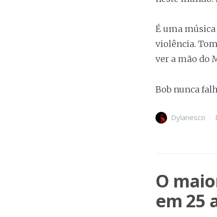
É uma música t
violência. Tom
ver a mão do 
Bob nunca fal
Author
Dylanesco
O maio
em 25 