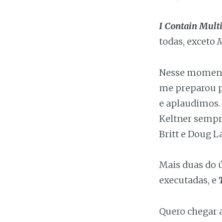
I Contain Mult
todas, exceto
M
Nesse momento,
me preparou p
e aplaudimos.
Keltner sempre
Britt e Doug L
Mais duas do 
executadas, e
Quero chegar a