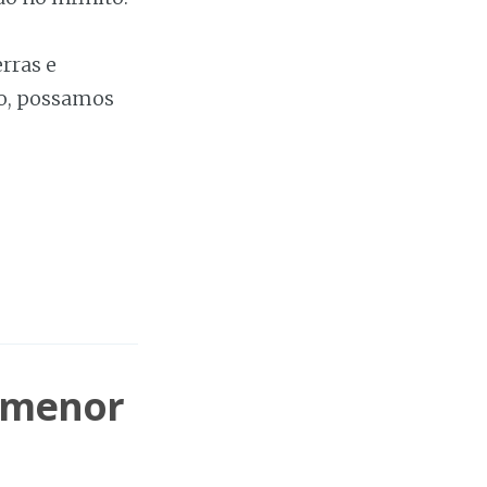
rras e
to, possamos
o menor