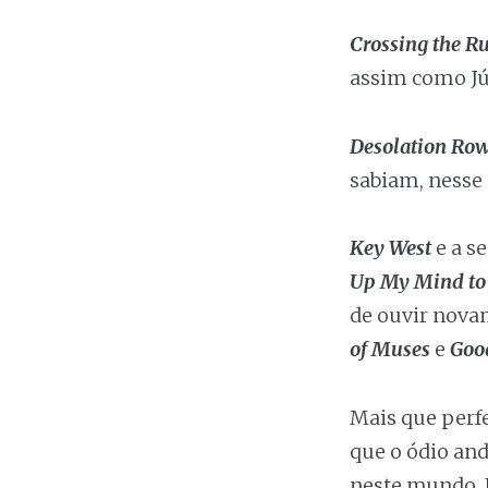
Crossing the R
assim como Júl
Desolation Ro
sabiam, nesse
Key West
e a s
Up My Mind to 
de ouvir nova
of Muses
e
Goo
Mais que perf
que o ódio and
neste mundo. 