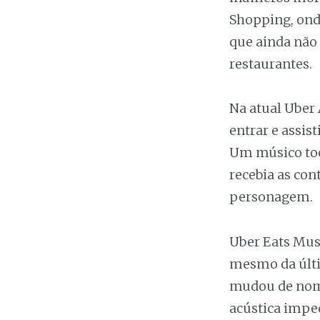
Shopping, ond
que ainda não 
restaurantes.
Na atual Uber
entrar e assis
Um músico toc
recebia as co
personagem.
Uber Eats Musi
mesmo da últi
mudou de nome
acústica impe