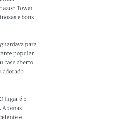
Amazon Tower,
minosas e bons
aguardava para
tante popular.
u case aberto
o adorado
O lugar é o
s. Apenas
celente e