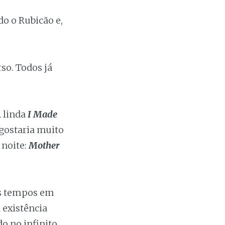
do o Rubicão e,
so. Todos já
 linda
I Made
 gostaria muito
 noite:
Mother
es tempos em
 existência
 no infinito.