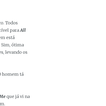
co. Todos
rível para
All
em está
 Sim, ótima
s, levando os
.
 O homem tá
 Me
que já vi na
ém.