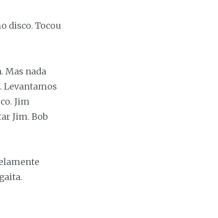
o disco. Tocou
a. Mas nada
. Levantamos
co. Jim
tar Jim. Bob
elamente
aita.