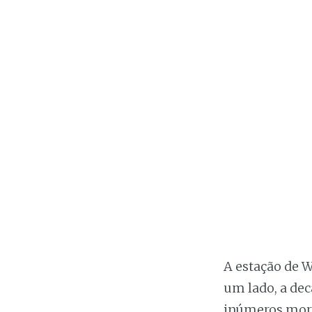
A estação de 
um lado, a de
inúmeros morad