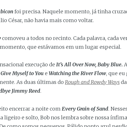
ubicon
foi precisa. Naquele momento, já tinha cruza
io César, não havia mais como voltar.
w
comoveu a todos no recinto. Cada palavra, cada ver
 momento, que estávamos em um lugar especial.
ensacional execução de
It’s All Over Now, Baby Blue
.
A
Give Myself to You
e
Watching the River Flow
, que eu
mente. As duas últimas do
Rough and Rowdy Ways
da
dbye Jimmy Reed
.
eito encerrar a noite com
Every Grain of Sand
. Ness
a ligeiro e solto, Bob nos lembra sobre nossa ínfima
De como somos pequenos. Pálido ponto azul perdido