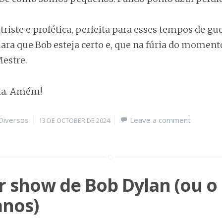
riste e profética, perfeita para esses tempos de gue
ara que Bob esteja certo e, que na fúria do momen
Mestre.
ha. Amém!
Categories
Posted
Diversos
Leave a comment
13 DE OCTOBER DE 2024
on
r show de Bob Dylan (ou 
anos)