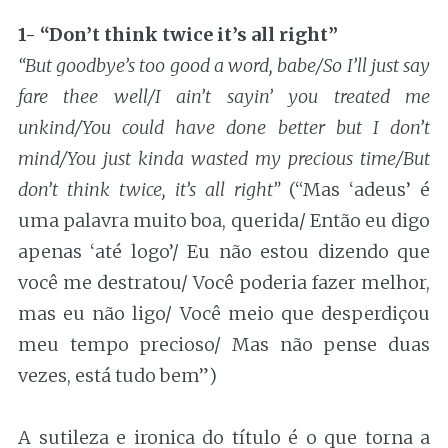
1- “Don’t think twice it’s all right”
“But goodbye’s too good a word, babe/So I’ll just say
fare thee well/I ain’t sayin’ you treated me
unkind/You could have done better but I don’t
mind/You just kinda wasted my precious time/But
don’t think twice, it’s all right”
(“Mas ‘adeus’ é
uma palavra muito boa, querida/ Então eu digo
apenas ‘até logo’/ Eu não estou dizendo que
você me destratou/ Você poderia fazer melhor,
mas eu não ligo/ Você meio que desperdiçou
meu tempo precioso/ Mas não pense duas
vezes, está tudo bem”)
A sutileza e ironica do título é o que torna a