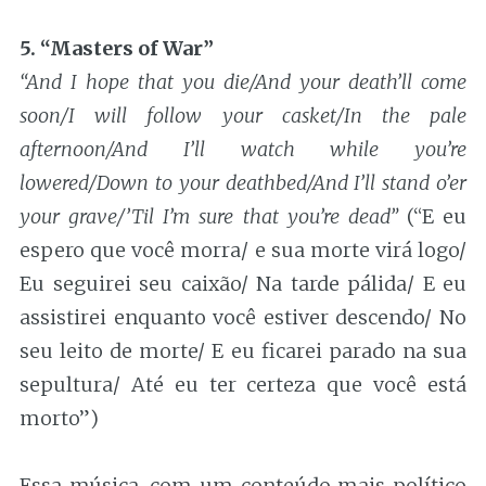
5. “Masters of War”
“And I hope that you die/And your death’ll come
soon/I will follow your casket/In the pale
afternoon/And I’ll watch while you’re
lowered/Down to your deathbed/And I’ll stand o’er
your grave/’Til I’m sure that you’re dead”
(“E eu
espero que você morra/ e sua morte virá logo/
Eu seguirei seu caixão/ Na tarde pálida/ E eu
assistirei enquanto você estiver descendo/ No
seu leito de morte/ E eu ficarei parado na sua
sepultura/ Até eu ter certeza que você está
morto”)
Essa música, com um conteúdo mais político