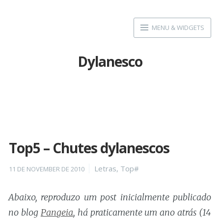
Skip
to
MENU & WIDGETS
content
Dylanesco
Top5 – Chutes dylanescos
Posted
Categories
Letras
,
Top#
11 DE NOVEMBER DE 2010
on
Abaixo, reproduzo um post inicialmente publicado
no blog
Pangeia
, há praticamente um ano atrás (14