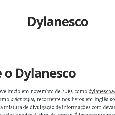
Dylanesco
 o Dylanesco
eve início em novembro de 2010, como
dylanesco.
ermo
dylanesque
, recorrente nos livros em inglês s
ma mistura de divulgação de informações com devan