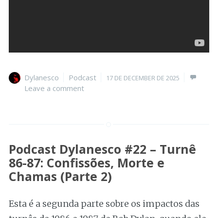
Author
Categories
Posted
Dylanesco
Podcast
17 DE DECEMBER DE 2025
on
Leave a comment
Podcast Dylanesco #22 – Turnê
86-87: Confissões, Morte e
Chamas (Parte 2)
Esta é a segunda parte sobre os impactos das