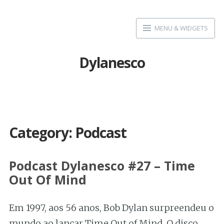
Skip
to
MENU & WIDGETS
content
Dylanesco
Category:
Podcast
Podcast Dylanesco #27 – Time
Out Of Mind
Em 1997, aos 56 anos, Bob Dylan surpreendeu o
mundo ao lançar Time Out of Mind. O disco