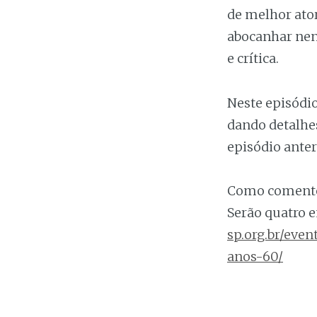
de melhor ato
abocanhar nen
e crítica.
Neste episódi
dando detalhes
episódio anter
Como comentei
Serão quatro e
sp.org.br/eve
anos-60/