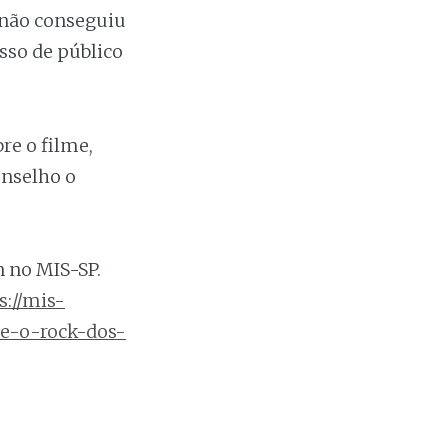
 não conseguiu
sso de público
re o filme,
onselho o
 no MIS-SP.
s://mis-
e-o-rock-dos-