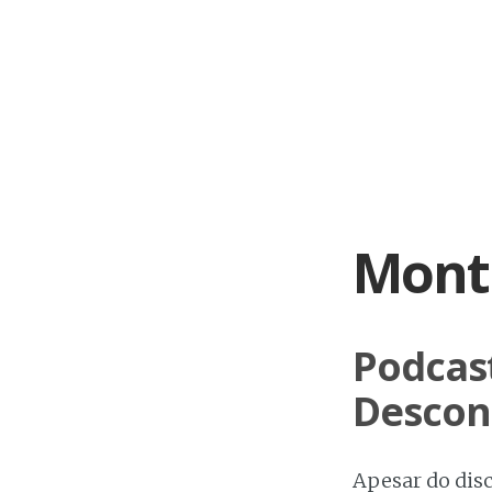
Skip
to
content
Mont
Podcas
Desconh
Apesar do dis