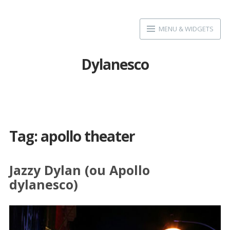
Skip
to
MENU & WIDGETS
content
Dylanesco
Tag:
apollo theater
Jazzy Dylan (ou Apollo
dylanesco)