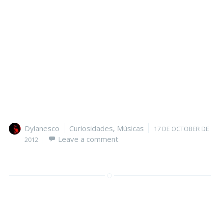
Author
Categories
Posted
Dylanesco
Curiosidades
,
Músicas
17 DE OCTOBER DE
on
Leave a comment
2012