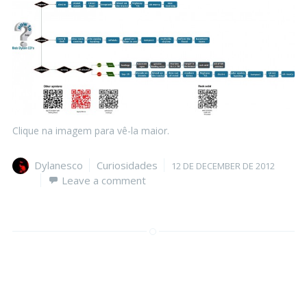
Clique na imagem para vê-la maior.
Author
Categories
Posted
Dylanesco
Curiosidades
12 DE DECEMBER DE 2012
on
Leave a comment