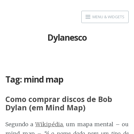
Skip
to
MENU & WIDGETS
content
Dylanesco
Tag:
mind map
Como comprar discos de Bob
Dylan (em Mind Map)
Segundo a
Wikipédia
, um mapa mental – ou
mind map –
“é o nome dado para um tipo de