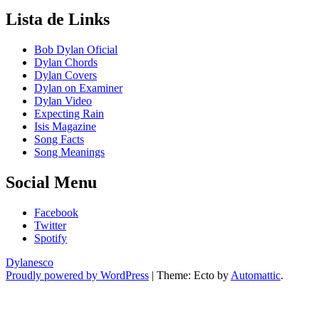
Lista de Links
Bob Dylan Oficial
Dylan Chords
Dylan Covers
Dylan on Examiner
Dylan Video
Expecting Rain
Isis Magazine
Song Facts
Song Meanings
Social Menu
Facebook
Twitter
Spotify
Dylanesco
Proudly powered by WordPress
|
Theme: Ecto by
Automattic
.