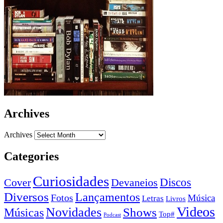
Archives
Archives
Categories
Curiosidades
Devaneios
Discos
Cover
Diversos
Lançamentos
Fotos
Música
Letras
Livros
Videos
Novidades
Shows
Músicas
Top#
Podcast