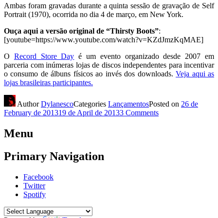
Ambas foram gravadas durante a quinta sessão de gravação de Self
Portrait (1970), ocorrida no dia 4 de março, em New York.
Ouça aqui a versão original de “Thirsty Boots”
:
[youtube=https://www.youtube.com/watch?v=KZdJmzKqMAE]
O
Record Store Day
é um evento organizado desde 2007 em
parceria com inúmeras lojas de discos independentes para incentivar
o consumo de álbuns físicos ao invés dos downloads.
Veja aqui as
lojas brasileiras participantes.
Author
Dylanesco
Categories
Lançamentos
Posted on
26 de
February de 2013
19 de April de 2013
3 Comments
Menu
Primary Navigation
Facebook
Twitter
Spotify