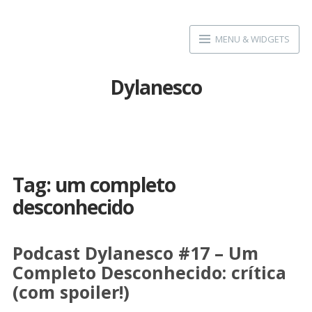
Skip
to
MENU & WIDGETS
content
Dylanesco
Tag:
um completo
desconhecido
Podcast Dylanesco #17 – Um
Completo Desconhecido: crítica
(com spoiler!)