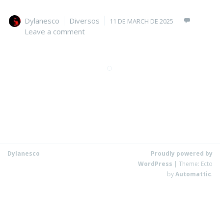
Author
Categories
Posted
Dylanesco
Diversos
11 DE MARCH DE 2025
on
Leave a comment
Dylanesco
Proudly powered by
WordPress
|
Theme: Ecto
by
Automattic
.