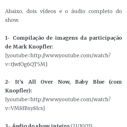
Abaixo, dois vídeos e o áudio completo do
show.
1- Compilação de imagens da participação
de Mark Knopfler:
[youtube=http://www.youtube.com/watch?
v=tJwfOg6QT5M]
2- It’s All Over Now, Baby Blue (com
Knopfler):
[youtube=http://www.youtube.com/watch?
v=VM8fBsy8lcs]
3- Áudio do show inteiro
(21/10/11)