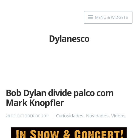
Skip
to
MENU & WIDGETS
content
Dylanesco
Bob Dylan divide palco com
Mark Knopfler
Posted
Categories
Curiosidades
,
Novidades
,
Videos
28 DE OCTOBER DE 2011
on