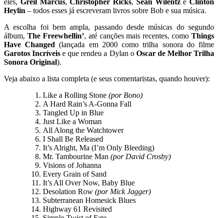
eles,
Greil Marcus
,
Christopher Ricks
,
Sean Wilentz
e
Clinton
Heylin
– todos esses já escreveram livros sobre Bob e sua música.
A escolha foi bem ampla, passando desde músicas do segundo
álbum,
The Freewhellin’
, até canções mais recentes, como
Things
Have Changed
(lançada em 2000 como trilha sonora do filme
Garotos Incríveis
e que rendeu a Dylan o
Oscar de Melhor Trilha
Sonora Original
).
Veja abaixo a lista completa (e seus comentaristas, quando houver):
Like a Rolling Stone
(por Bono)
A Hard Rain’s A-Gonna Fall
Tangled Up in Blue
Just Like a Woman
All Along the Watchtower
I Shall Be Released
It’s Alright, Ma (I’m Only Bleeding)
Mr. Tambourine Man
(por David Crosby)
Visions of Johanna
Every Grain of Sand
It’s All Over Now, Baby Blue
Desolation Row
(por Mick Jagger)
Subterranean Homesick Blues
Highway 61 Revisited
Simple Twist of Fate