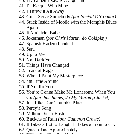
I Dreamed I Saw St. Augustine
I’ll Keep it With Mine
I Threw it All Away
Gotta Serve Somebody
(por Sinéad O’Connor)
Stuck Inside of Mobile with the Memphis Blues
Again
It Ain’t Me, Babe
Jokerman
(por Chris Martin, do Coldplay)
Spanish Harlem Incident
Sara
Up to Me
Not Dark Yet
Things Have Changed
Tears of Rage
When I Paint My Masterpiece
4th Time Around
If Not for You
You’re Gonna Make Me Lonesome When You
Go
(por Jim James, do My Morning Jacket)
Just Like Tom Thumb’s Blues
Percy’s Song
Million Dollar Bash
Buckets of Rain
(por Cameron Crowe)
It Takes a Lot to Laugh, It Takes a Train to Cry
Queen Jane Approximately