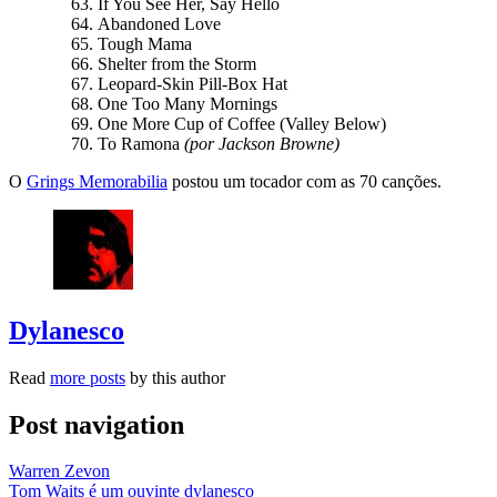
If You See Her, Say Hello
Abandoned Love
Tough Mama
Shelter from the Storm
Leopard-Skin Pill-Box Hat
One Too Many Mornings
One More Cup of Coffee (Valley Below)
To Ramona
(por Jackson Browne)
O
Grings Memorabilia
postou um tocador com as 70 canções.
Dylanesco
Read
more posts
by this author
Post navigation
Warren Zevon
Tom Waits é um ouvinte dylanesco