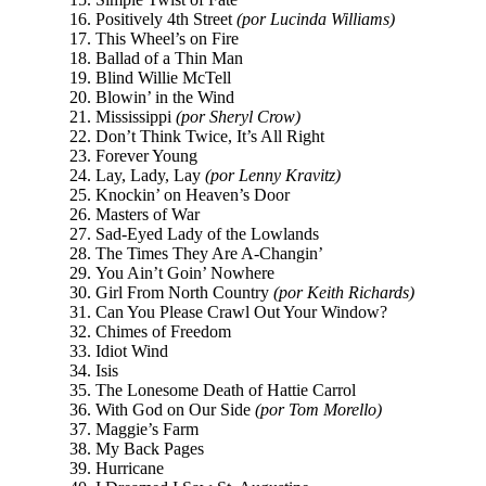
Positively 4th Street
(por Lucinda Williams)
This Wheel’s on Fire
Ballad of a Thin Man
Blind Willie McTell
Blowin’ in the Wind
Mississippi
(por Sheryl Crow)
Don’t Think Twice, It’s All Right
Forever Young
Lay, Lady, Lay
(por Lenny Kravitz)
Knockin’ on Heaven’s Door
Masters of War
Sad-Eyed Lady of the Lowlands
The Times They Are A-Changin’
You Ain’t Goin’ Nowhere
Girl From North Country
(por Keith Richards)
Can You Please Crawl Out Your Window?
Chimes of Freedom
Idiot Wind
Isis
The Lonesome Death of Hattie Carrol
With God on Our Side
(por Tom Morello)
Maggie’s Farm
My Back Pages
Hurricane