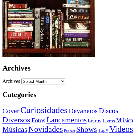
Archives
Archives
Categories
Curiosidades
Devaneios
Discos
Cover
Diversos
Lançamentos
Fotos
Música
Letras
Livros
Videos
Novidades
Shows
Músicas
Top#
Podcast