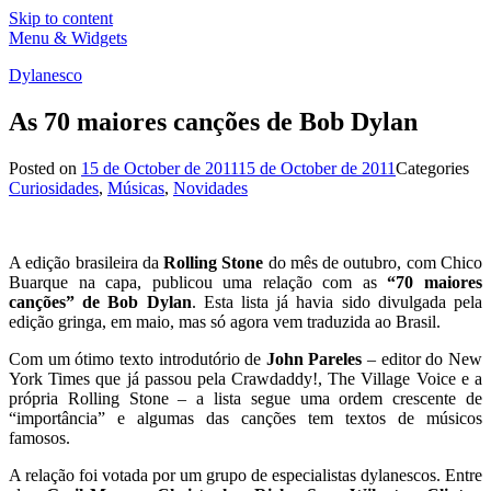
Skip to content
Menu & Widgets
Dylanesco
As 70 maiores canções de Bob Dylan
Posted on
15 de October de 2011
15 de October de 2011
Categories
Curiosidades
,
Músicas
,
Novidades
A edição brasileira da
Rolling Stone
do mês de outubro, com Chico
Buarque na capa, publicou uma relação com as
“70 maiores
canções” de Bob Dylan
. Esta lista já havia sido divulgada pela
edição gringa, em maio, mas só agora vem traduzida ao Brasil.
Com um ótimo texto introdutório de
John Pareles
– editor do New
York Times que já passou pela Crawdaddy!, The Village Voice e a
própria Rolling Stone – a lista segue uma ordem crescente de
“importância” e algumas das canções tem textos de músicos
famosos.
A relação foi votada por um grupo de especialistas dylanescos. Entre