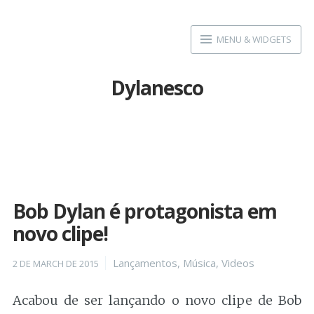
Skip
to
MENU & WIDGETS
content
Dylanesco
Bob Dylan é protagonista em
novo clipe!
Posted
Categories
Lançamentos
,
Música
,
Videos
2 DE MARCH DE 2015
on
Acabou de ser lançando o novo clipe de Bob