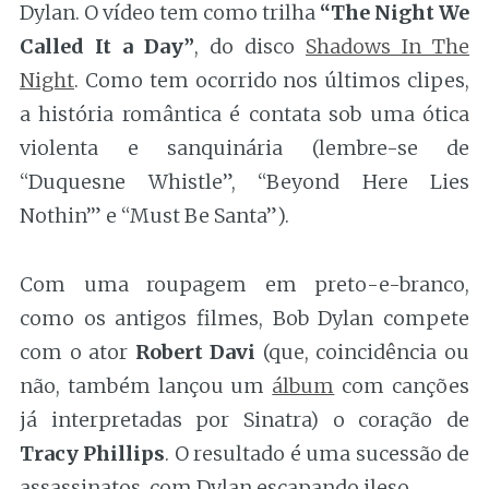
Dylan. O vídeo tem como trilha
“The Night We
Called It a Day”
, do disco
Shadows In The
Night
. Como tem ocorrido nos últimos clipes,
a história romântica é contata sob uma ótica
violenta e sanquinária (lembre-se de
“Duquesne Whistle”, “Beyond Here Lies
Nothin’” e “Must Be Santa”).
Com uma roupagem em preto-e-branco,
como os antigos filmes, Bob Dylan compete
com o ator
Robert Davi
(que, coincidência ou
não, também lançou um
álbum
com canções
já interpretadas por Sinatra) o coração de
Tracy Phillips
. O resultado é uma sucessão de
assassinatos, com Dylan escapando ileso.