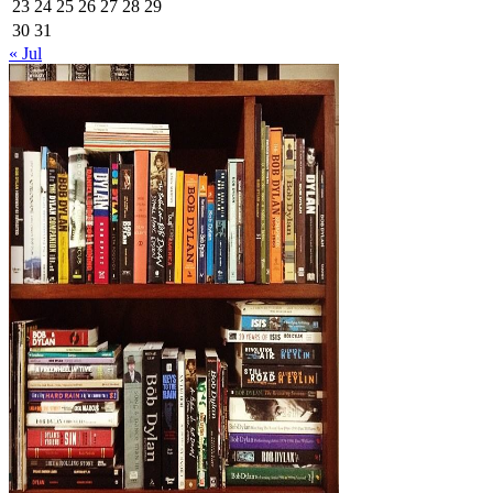
23
24
25
26
27
28
29
30
31
« Jul