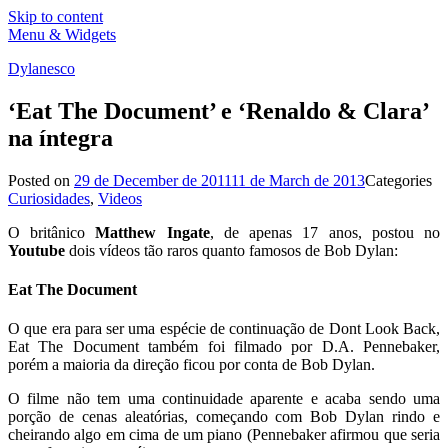
Skip to content
Menu & Widgets
Dylanesco
‘Eat The Document’ e ‘Renaldo & Clara’
na íntegra
Posted on
29 de December de 2011
11 de March de 2013
Categories
Curiosidades
,
Videos
O britânico
Matthew Ingate
, de apenas 17 anos, postou no
Youtube
dois vídeos tão raros quanto famosos de Bob Dylan:
Eat The Document
O que era para ser uma espécie de continuação de Dont Look Back,
Eat The Document também foi filmado por D.A. Pennebaker,
porém a maioria da direção ficou por conta de Bob Dylan.
O filme não tem uma continuidade aparente e acaba sendo uma
porção de cenas aleatórias, começando com Bob Dylan rindo e
cheirando algo em cima de um piano (Pennebaker afirmou que seria