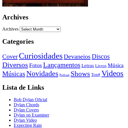
Archives
Archives
Categories
Curiosidades
Devaneios
Discos
Cover
Diversos
Lançamentos
Fotos
Música
Letras
Livros
Videos
Novidades
Shows
Músicas
Top#
Podcast
Lista de Links
Bob Dylan Oficial
Dylan Chords
Dylan Covers
Dylan on Examiner
Dylan Video
Expecting Rain