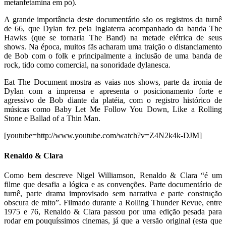
metanfetamina em pó).
A grande importância deste documentário são os registros da turnê
de 66, que Dylan fez pela Inglaterra acompanhado da banda The
Hawks (que se tornaria The Band) na metade elétrica de seus
shows. Na época, muitos fãs acharam uma traição o distanciamento
de Bob com o folk e principalmente a inclusão de uma banda de
rock, tido como comercial, na sonoridade dylanesca.
Eat The Document mostra as vaias nos shows, parte da ironia de
Dylan com a imprensa e apresenta o posicionamento forte e
agressivo de Bob diante da platéia, com o registro histórico de
músicas como Baby Let Me Follow You Down, Like a Rolling
Stone e Ballad of a Thin Man.
[youtube=http://www.youtube.com/watch?v=Z4N2k4k-DJM]
Renaldo & Clara
Como bem descreve Nigel Williamson, Renaldo & Clara “é um
filme que desafia a lógica e as convenções. Parte documentário de
turnê, parte drama improvisado sem narrativa e parte construção
obscura de mito”. Filmado durante a Rolling Thunder Revue, entre
1975 e 76, Renaldo & Clara passou por uma edição pesada para
rodar em pouquíssimos cinemas, já que a versão original (esta que