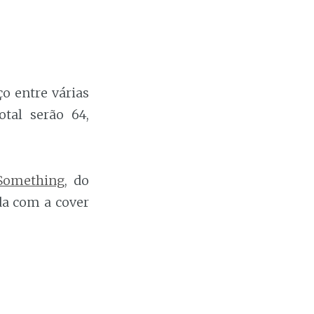
 entre várias
otal serão 64,
Something
, do
da com a cover