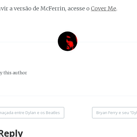
uvir a versão de McFerrin, acesse o
Cover Me
.
y this author
maçada entre Dylan e os Beatles
Bryan Ferry e seu “Dy
tion
Reply