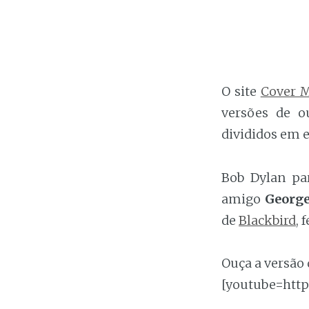
O site
Cover 
versões de o
divididos em 
Bob Dylan pa
amigo
George
de
Blackbird
, 
Ouça a versão 
[youtube=htt