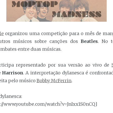
Me
organizou uma competição para o mês de março
utros músicos sobre canções dos
Beatles
. No t
embates entre duas músicas.
rticipa representado por sua versão ao vivo de
 Harrison
. A interpretação dylanesca é confronta
feita pelo músico
Bobby McFerrin
.
dylanesca:
p://www.youtube.com/watch?v=JnIxx1S0nCQ]