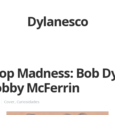
Dylanesco
op Madness: Bob D
obby McFerrin
Categories
Cover
,
Curiosidades