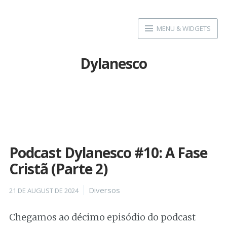
Skip
to
MENU & WIDGETS
content
Dylanesco
Podcast Dylanesco #10: A Fase
Cristã (Parte 2)
Posted
Categories
Diversos
21 DE AUGUST DE 2024
on
Chegamos ao décimo episódio do podcast