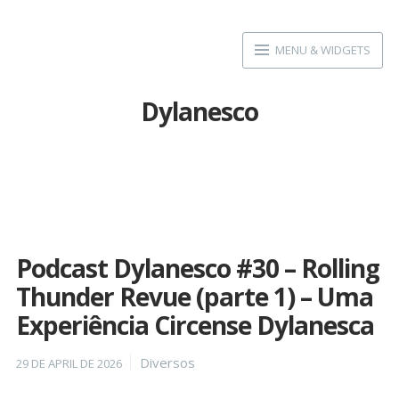
Skip
to
MENU & WIDGETS
content
Dylanesco
Podcast Dylanesco #30 – Rolling
Thunder Revue (parte 1) – Uma
Experiência Circense Dylanesca
Posted
Categories
Diversos
29 DE APRIL DE 2026
on