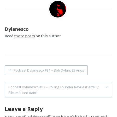
Dylanesco
Read
more posts
by this author
Post
Podcast Dylanesco #31 – Bob Dylan, 85 Anos
navigation
Podcast Dylanesco #33 – Rolling Thunder Revue (Parte 3):
álbum “Hard Rain”
Leave a Reply