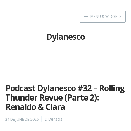
Skip
to
MENU & WIDGETS
content
Dylanesco
Podcast Dylanesco #32 – Rolling
Thunder Revue (Parte 2):
Renaldo & Clara
Posted
Categories
Diversos
24 DE JUNE DE 2026
on