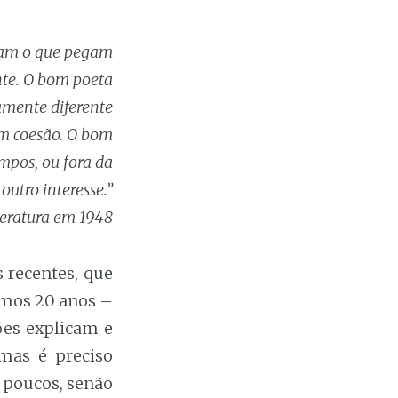
uram o que pegam
nte. O bom poeta
amente diferente
em coesão. O bom
mpos, ou fora da
utro interesse.”
iteratura em 1948
s recentes, que
timos 20 anos –
zões explicam e
 mas é preciso
s poucos, senão