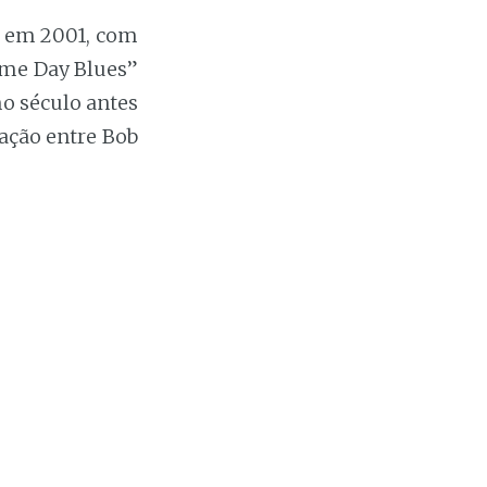
o em 2001, com
ome Day Blues”
mo século antes
lação entre Bob