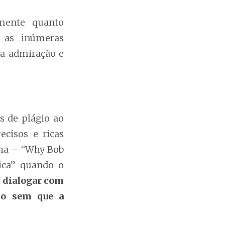
mente quanto
e as inúmeras
ua admiração e
s de plágio ao
ecisos e ricas
enha – “Why Bob
ica” quando o
 dialogar com
ado sem que a