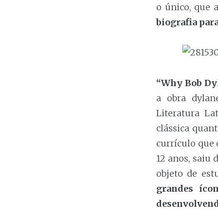
o único, que 
biografia par
“Why Bob Dy
a obra dylan
Literatura La
clássica quant
currículo que 
12 anos, saiu 
objeto de es
grandes íco
desenvolvend