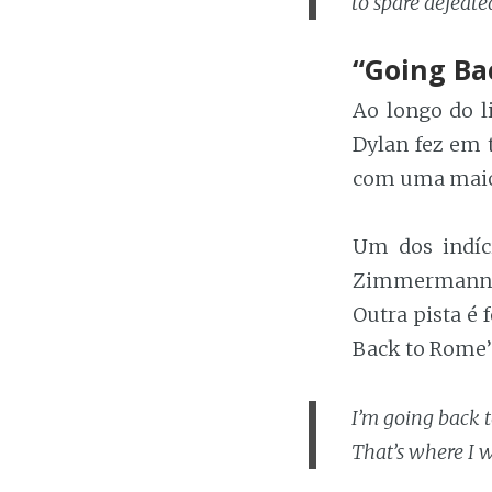
to spare defeate
“Going Ba
Ao longo do l
Dylan fez em t
com uma maior 
Um dos indíci
Zimmermann, s
Outra pista é
Back to Rome” 
I’m going back 
That’s where I 