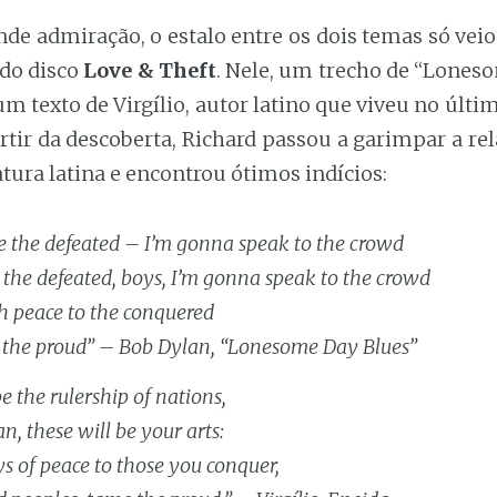
nde admiração, o estalo entre os dois temas só vei
do disco
Love & Theft
. Nele, um trecho de “Lones
m texto de Virgílio, autor latino que viveu no últi
artir da descoberta, Richard passou a garimpar a re
ratura latina e encontrou ótimos indícios:
e the defeated – I’m gonna speak to the crowd
 the defeated, boys, I’m gonna speak to the crowd
ch peace to the conquered
 the proud” – Bob Dylan, “Lonesome Day Blues”
be the rulership of nations,
 these will be your arts:
s of peace to those you conquer,