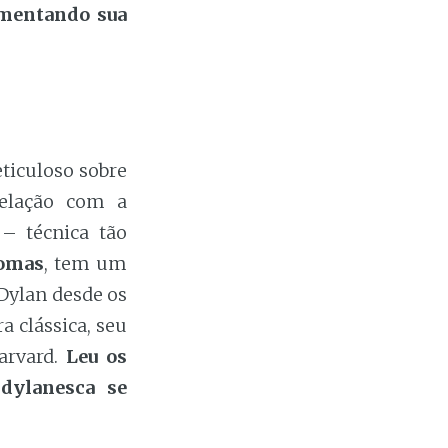
imentando sua
ticuloso sobre
relação com a
 – técnica tão
homas
, tem um
 Dylan desde os
a clássica, seu
arvard.
Leu os
dylanesca se