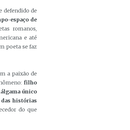
e defendido de
mpo-espaço de
etas romanos,
mericana e até
om poeta se faz
em a paixão de
fenômeno:
filho
amálgama único
 das histórias
recedor do que