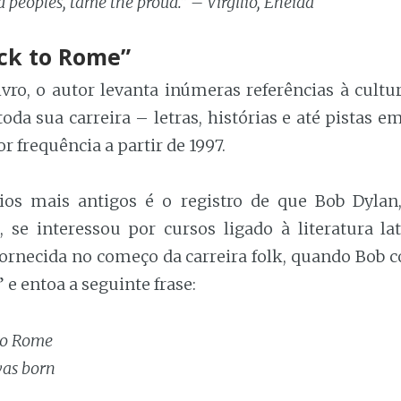
d peoples, tame the proud.” – Virgílio, Eneida
ck to Rome”
ivro, o autor levanta inúmeras referências à cult
oda sua carreira – letras, histórias e até pistas e
frequência a partir de 1997.
os mais antigos é o registro de que Bob Dylan
e interessou por cursos ligado à literatura lat
 fornecida no começo da carreira folk, quando Bob
e entoa a seguinte frase:
to Rome
was born