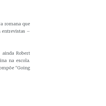
ura romana que
m entrevistas –
, ainda Robert
ina na escola.
 compõe “Going