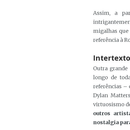
Assim, a pa
intriganteme
migalhas que 
referência à R
Intertext
Outra grande 
longo de toda
referências – 
Dylan Matter
virtuosismo de
outros artis
nostalgia par