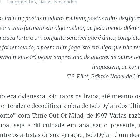
Categories
Lançamentos
,
Livros
,
Novidades
8
os imitam; poetas maduros roubam; poetas ruins desfig
bons transformam em algo melhor, ou pelo menos difere
 seu furto a um conjunto sensível que é único, complet
 foi removido; o poeta ruim joga isto em algo que não t
rmalmente irá pegar emprestado de autores de outros te
linguagem, ou com o
T.S. Eliot, Prêmio Nobel de L
oteca dylanesca, são raros os livros, até mesmo o
entender e decodificar a obra de Bob Dylan dos úl
etorno” com
Time Out Of Mind
, de 1997. Várias ra
cipal seja a dificuldade em analisar o presente,
ntre os artistas de sua geração, Bob Dylan é um do