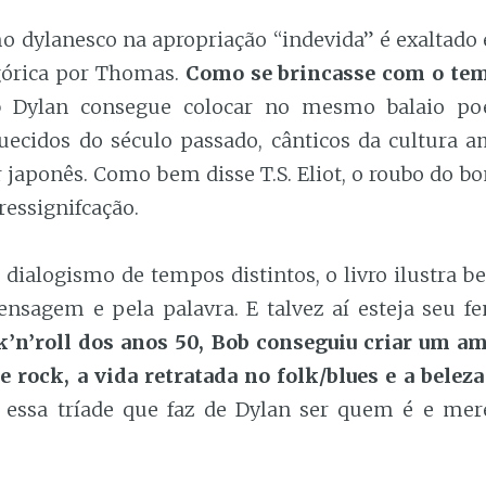
mo dylanesco na apropriação “indevida” é exaltado 
górica por Thomas.
Como se brincasse com o te
b Dylan consegue colocar no mesmo balaio po
quecidos do século passado, cânticos da cultura a
 japonês. Como bem disse T.S. Eliot, o roubo do b
ressignifcação.
 dialogismo de tempos distintos, o livro ilustra b
nsagem e pela palavra. E talvez aí esteja seu 
k’n’roll dos anos 50, Bob conseguiu criar um 
de rock, a vida retratada no folk/blues e a beleza
é essa tríade que faz de Dylan ser quem é e me