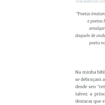
Posted
13 DE MARCH DE 201
on
“Poetas imatur
e poetas 
amalgama
daquele de onde
poeta no
Na minha bibli
se debruçam a 
desde seu “r
talvez a prin
destacar que e