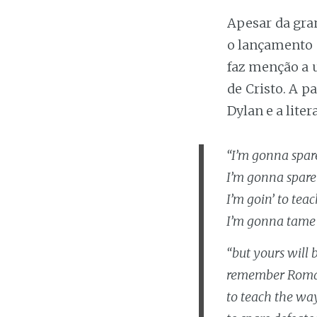
Apesar da gra
o lançamento 
faz menção a u
de Cristo. A p
Dylan e a lite
“I’m gonna spar
I’m gonna spare
I’m goin’ to tea
I’m gonna tame
“but yours will 
remember Roman,
to teach the way