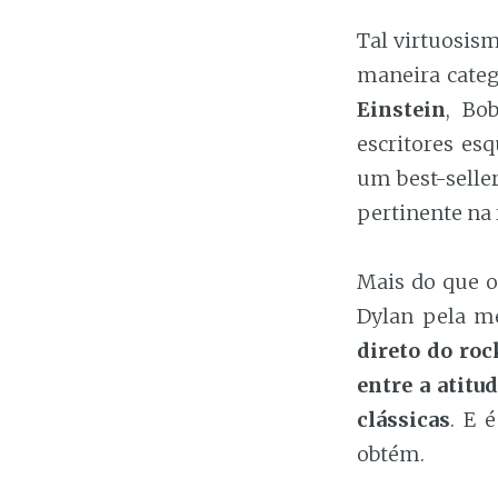
Tal virtuosis
maneira cate
Einstein
, Bo
escritores es
um best-seller
pertinente na 
Mais do que o
Dylan pela me
direto do roc
entre a atitu
clássicas
. E 
obtém.