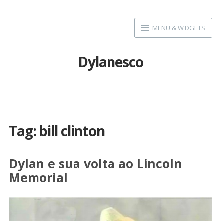
Skip
to
MENU & WIDGETS
content
Dylanesco
Tag:
bill clinton
Dylan e sua volta ao Lincoln
Memorial