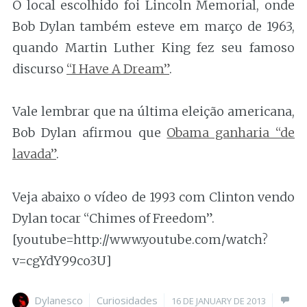
O local escolhido foi Lincoln Memorial, onde
Bob Dylan também esteve em março de 1963,
quando Martin Luther King fez seu famoso
discurso
“I Have A Dream”
.
Vale lembrar que na última eleição americana,
Bob Dylan afirmou que
Obama ganharia “de
lavada”
.
Veja abaixo o vídeo de 1993 com Clinton vendo
Dylan tocar “Chimes of Freedom”.
[youtube=http://www.youtube.com/watch?
v=cgYdY99co3U]
Author
Categories
Posted
Dylanesco
Curiosidades
16 DE JANUARY DE 2013