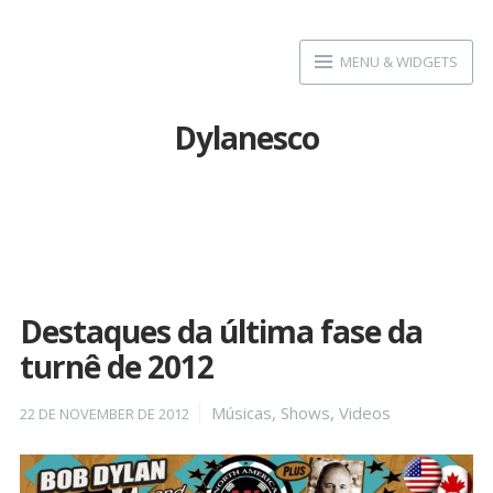
Skip
to
MENU & WIDGETS
content
Dylanesco
Destaques da última fase da
turnê de 2012
Posted
Categories
Músicas
,
Shows
,
Videos
22 DE NOVEMBER DE 2012
on