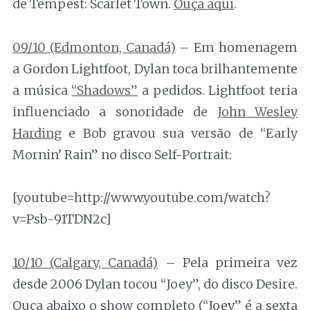
de Tempest: Scarlet Town.
Ouça aqui
.
09/10 (Edmonton, Canadá)
– Em homenagem
a Gordon Lightfoot, Dylan toca brilhantemente
a música
“Shadows”
a pedidos. Lightfoot teria
influenciado a sonoridade de
John Wesley
Harding
e Bob gravou sua versão de “Early
Mornin’ Rain” no disco Self-Portrait:
[youtube=http://www.youtube.com/watch?
v=Psb-91TDN2c]
10/10 (Calgary, Canadá)
– Pela primeira vez
desde 2006 Dylan tocou “Joey”, do disco Desire.
Ouça abaixo o show completo (“Joey” é a sexta