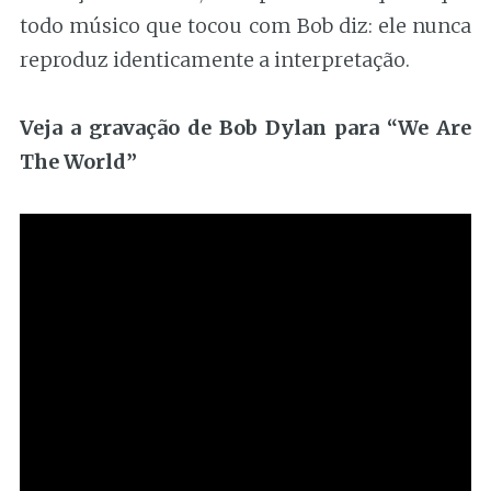
todo músico que tocou com Bob diz: ele nunca
reproduz identicamente a interpretação.
Veja a gravação de Bob Dylan para “We Are
The World”