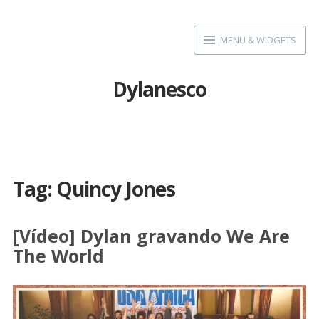
Skip
to
MENU & WIDGETS
content
Dylanesco
Tag:
Quincy Jones
[Vídeo] Dylan gravando We Are
The World