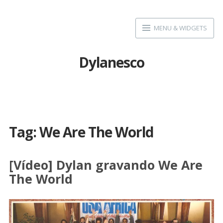
Skip
to
MENU & WIDGETS
content
Dylanesco
Tag:
We Are The World
[Vídeo] Dylan gravando We Are
The World