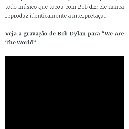
todo músico que tocou com Bob diz: ele nunca
reproduz identicamente a interpretação.
Veja a gravação de Bob Dylan para “We Are
The World”