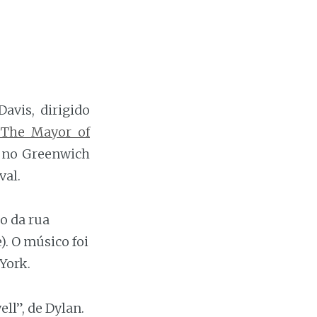
avis, dirigido
“The Mayor of
a no Greenwich
val.
o da rua
). O músico foi
York.
ell”, de Dylan.