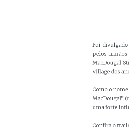
Foi divulgado
pelos irmãos
MacDougal St
Village dos an
Como o nome do
MacDougal” (re
uma forte inf
Confira o trail