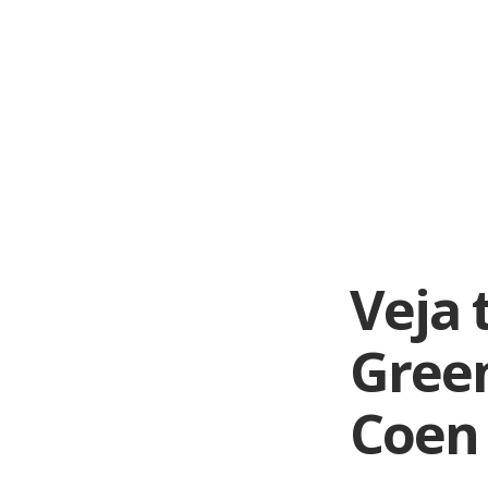
Skip
to
content
Veja 
Green
Coen