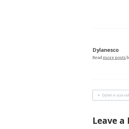
Dylanesco
Read
more posts
b
Post
Dylan e sua vol
naviga
Leave a 