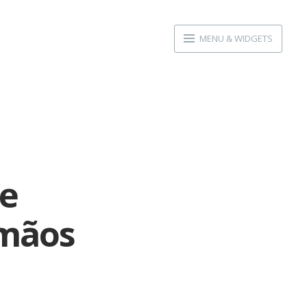
MENU & WIDGETS
re
rmãos