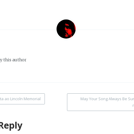
y this author
ta ao Lincoln Memorial
May Your Song Always Be Sun
tion
Reply