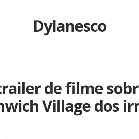
Dylanesco
trailer de filme sob
wich Village dos i