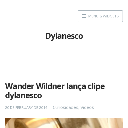
Skip
to
MENU & WIDGETS
content
Dylanesco
Wander Wildner lança clipe
dylanesco
Posted
Categories
Curiosidades
,
Videos
20 DE FEBRUARY DE 2014
on