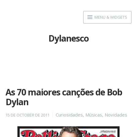
Skip
to
MENU & WIDGETS
content
Dylanesco
As 70 maiores canções de Bob
Dylan
Posted
Categories
Curiosidades
,
Músicas
,
Novidades
15 DE OCTOBER DE 2011
on