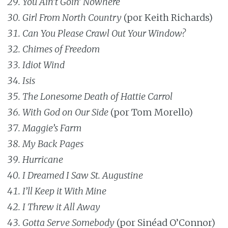
You Ain’t Goin’ Nowhere
Girl From North Country
(por Keith Richards)
Can You Please Crawl Out Your Window?
Chimes of Freedom
Idiot Wind
Isis
The Lonesome Death of Hattie Carrol
With God on Our Side
(por Tom Morello)
Maggie’s Farm
My Back Pages
Hurricane
I Dreamed I Saw St. Augustine
I’ll Keep it With Mine
I Threw it All Away
Gotta Serve Somebody
(por Sinéad O’Connor)