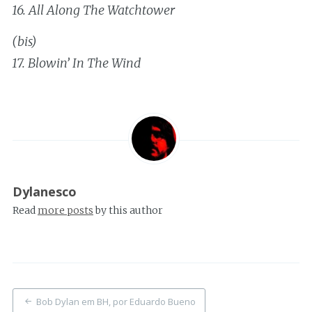
16. All Along The Watchtower
(bis)
17. Blowin’ In The Wind
Dylanesco
Read
more posts
by this author
Post
Bob Dylan em BH, por Eduardo Bueno