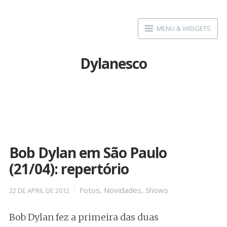
Skip
to
MENU & WIDGETS
content
Dylanesco
Bob Dylan em São Paulo
(21/04): repertório
Posted
Categories
Fotos
,
Novidades
,
Shows
22 DE APRIL DE 2012
on
Bob Dylan fez a primeira das duas