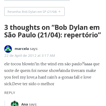
navigation
Resenha: Bob Dylan em SP (21/04)
3 thoughts on “
Bob Dylan em
São Paulo (21/04): repertório
”
marcela
says:
22 de April de 2012 at 3:17 AM
ele tocou blowin’in the wind em são paulo?!aaaa que
sorte de quem foi nesse show!ainda tiveram make
you feel my love,a hard rain’s a-gonaa fall e love
sick.Deve ter sido o melhor
REPLY
Ana
says: