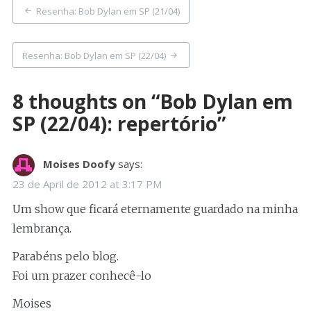
Post
Resenha: Bob Dylan em SP (21/04)
navigation
Resenha: Bob Dylan em SP (22/04)
8 thoughts on “
Bob Dylan em
SP (22/04): repertório
”
Moises Doofy
says:
23 de April de 2012 at 3:17 PM
Um show que ficará eternamente guardado na minha
lembrança.
Parabéns pelo blog.
Foi um prazer conhecê-lo
Moises