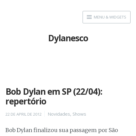
Skip
to
MENU & WIDGETS
content
Dylanesco
Bob Dylan em SP (22/04):
repertório
Posted
Categories
Novidades
,
Shows
22 DE APRIL DE 2012
on
Bob Dylan finalizou sua passagem por São