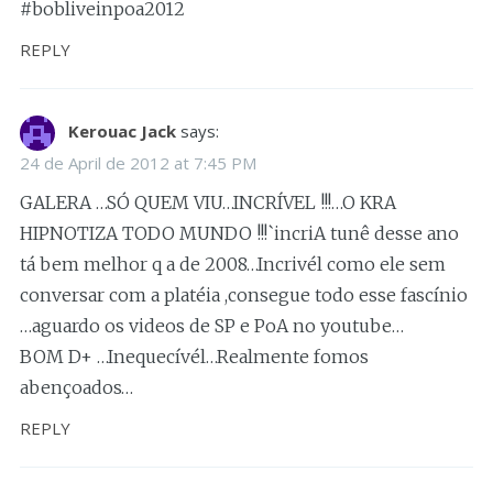
#bobliveinpoa2012
REPLY
Kerouac Jack
says:
24 de April de 2012 at 7:45 PM
GALERA …SÓ QUEM VIU…INCRÍVEL !!!…O KRA
HIPNOTIZA TODO MUNDO !!!`incriA tunê desse ano
tá bem melhor q a de 2008…Incrivél como ele sem
conversar com a platéia ,consegue todo esse fascínio
…aguardo os videos de SP e PoA no youtube…
BOM D+ …Inequecívél…Realmente fomos
abençoados…
REPLY