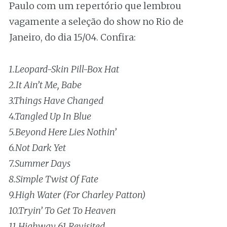
Paulo com um repertório que lembrou
vagamente a seleção do show no Rio de
Janeiro, do dia 15/04. Confira:
1.Leopard-Skin Pill-Box Hat
2.It Ain’t Me, Babe
3.Things Have Changed
4.Tangled Up In Blue
5.Beyond Here Lies Nothin’
6.Not Dark Yet
7.Summer Days
8.Simple Twist Of Fate
9.High Water (For Charley Patton)
10.Tryin’ To Get To Heaven
11.Highway 61 Revisited