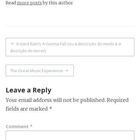
Read
more posts
by this author
Post
A Hard Rain’s A-Gonna Fall (ou a descrição do medo e a
navigation
discrição do terror)
The Great Music Experience
Leave a Reply
Your email address will not be published.
Required
fields are marked
*
Comment
*