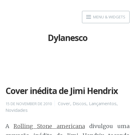
Skip
to
MENU & WIDGETS
content
Dylanesco
Cover inédita de Jimi Hendrix
Posted
Categories
Cover
,
Discos
,
Lançamentos
,
15 DE NOVEMBER DE 2010
on
Novidades
A
Rolling Stone americana
divulgou uma