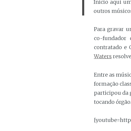
Inicío aqui u
outros músico
Para gravar
co-fundador
contratado e
Waters
resolve
Entre as músi
formação class
participou da
tocando órgão
[youtube=htt