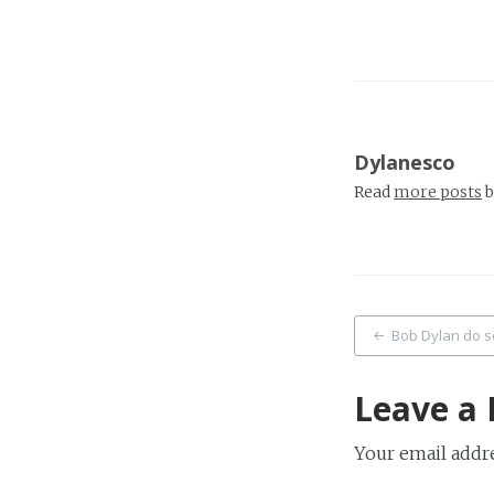
Dylanesco
Read
more posts
b
Post
Bob Dylan do s
naviga
Leave a 
Your email addre