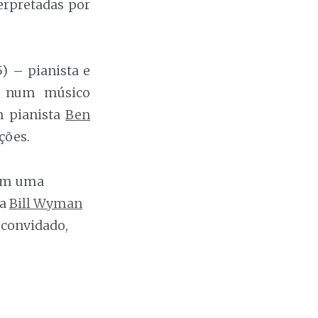
erpretadas por
) – pianista e
r num músico
m pianista
Ben
ções.
com uma
da
Bill Wyman
convidado,