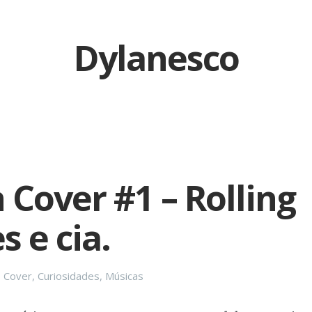
Dylanesco
 Cover #1 – Rolling
s e cia.
Categories
Cover
,
Curiosidades
,
Músicas