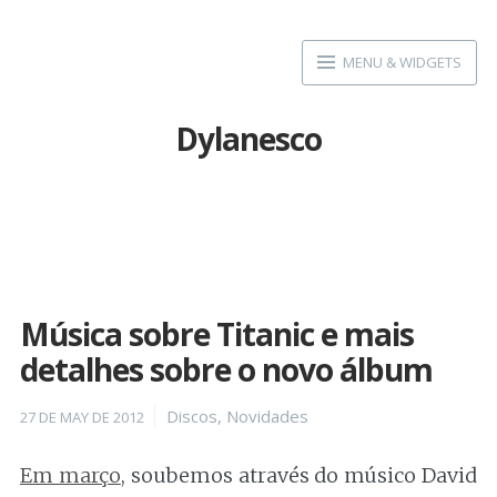
Skip
to
MENU & WIDGETS
content
Dylanesco
Música sobre Titanic e mais
detalhes sobre o novo álbum
Posted
Categories
Discos
,
Novidades
27 DE MAY DE 2012
on
Em março
, soubemos através do músico David