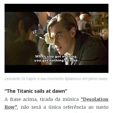
Leonardo Di Caprio e seu momento dylanesco em pleno navio.
“The Titanic sails at dawn”
A frase acima, tirada da música
“Desolation
Row”
, não será a única referência ao navio