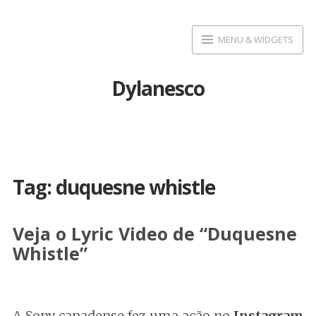
Skip
to
MENU & WIDGETS
content
Dylanesco
Tag:
duquesne whistle
Veja o Lyric Video de “Duquesne
Whistle”
A Sony canadense fez uma ação no
Instagram