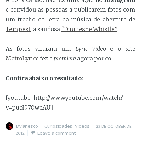
e convidou as pessoas a publicarem fotos com
um trecho da letra da música de abertura de
Tempest
, a saudosa
“Duquesne Whistle”
.
As fotos viraram um
Lyric Video
e o site
MetroLyrics
fez a
premiere
agora pouco.
Confira abaixo o resultado:
[youtube=http://www.youtube.com/watch?
v=pubI970weAU]
Author
Categories
Posted
Dylanesco
Curiosidades
,
Videos
23 DE OCTOBER DE
on
Leave a comment
2012