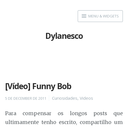
Skip
to
MENU & WIDGETS
content
Dylanesco
[Vídeo] Funny Bob
Posted
Categories
Curiosidades
,
Videos
5 DE DECEMBER DE 2011
on
Para compensar os longos posts que
ultimamente tenho escrito, compartilho um