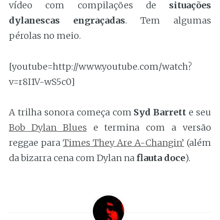
vídeo com compilações de
situações
dylanescas engraçadas
. Tem algumas
pérolas no meio.
[youtube=http://www.youtube.com/watch?
v=r8I1V-wS5c0]
A trilha sonora começa com
Syd Barrett
e seu
Bob Dylan Blues
e termina com a versão
reggae para
Times They Are A-Changin’
(além
da bizarra cena com Dylan na
flauta doce
).