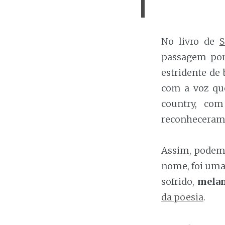
No livro de
S
passagem por
estridente de
com a voz que
country, co
reconheceram 
Assim, podemo
nome, foi uma
sofrido,
melan
da poesia
.