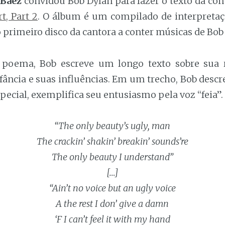
 Baez
convidou Bob Dylan para fazer o texto da con
t, Part 2
. O álbum é um compilado de interpretaç
o primeiro disco da cantora a conter músicas de Bob
poema, Bob escreve um longo texto sobre sua 
fância e suas influências. Em um trecho, Bob descr
special, exemplifica seu entusiasmo pela voz “feia”.
“The only beauty’s ugly, man
The crackin’ shakin’ breakin’ sounds’re
The only beauty I understand”
[…]
“Ain’t no voice but an ugly voice
A the rest I don’ give a damn
‘F I can’t feel it with my hand