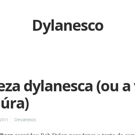
Dylanesco
eza dylanesca (ou a
iúra)
Categories
Devaneios
2011