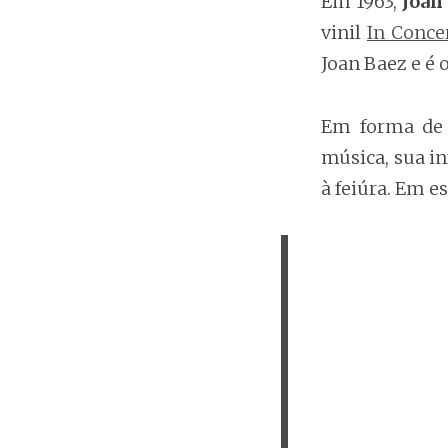
Em 1963,
Joan
vinil
In Concer
Joan Baez e é 
Em forma de 
música, sua in
à feiúra. Em e