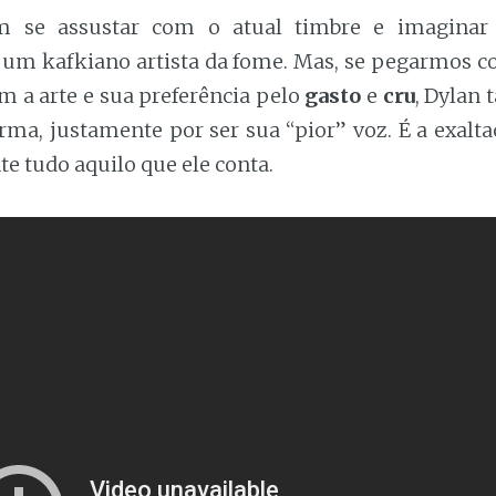
 se assustar com o atual timbre e imaginar
 um kafkiano artista da fome. Mas, se pegarmos c
m a arte e sua preferência pelo
gasto
e
cru
, Dylan 
ma, justamente por ser sua “pior” voz. É a exalta
e tudo aquilo que ele conta.