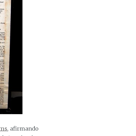
ams
, afirmando