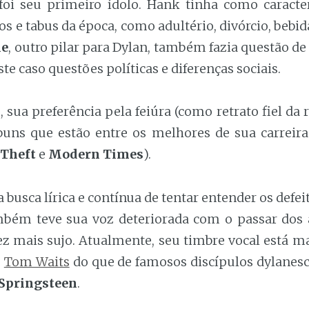
foi seu primeiro ídolo. Hank tinha como caracter
s e tabus da época, como adultério, divórcio, bebid
ie
, outro pilar para Dylan, também fazia questão de
te caso questões políticas e diferenças sociais.
sua preferência pela feiúra (como retrato fiel da r
lbuns que estão entre os melhores de sua carreira
 Theft
e
Modern Times
).
 busca lírica e contínua de tentar entender os def
mbém teve sua voz deteriorada com o passar dos
ez mais sujo. Atualmente, seu timbre vocal está m
e
Tom Waits
do que de famosos discípulos dylanes
 Springsteen
.