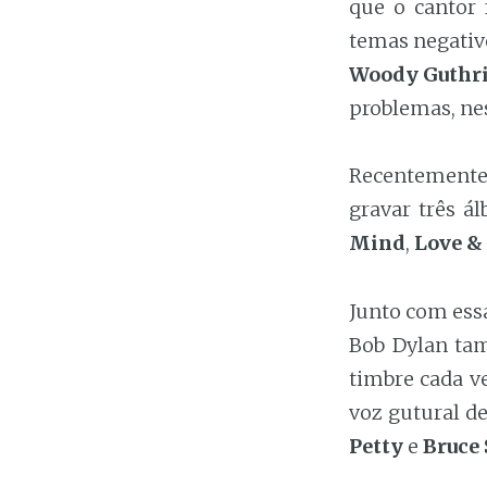
que o cantor 
temas negativo
Woody Guthr
problemas, nes
Recentemente, 
gravar três á
Mind
,
Love &
Junto com essa
Bob Dylan ta
timbre cada v
voz gutural d
Petty
e
Bruce