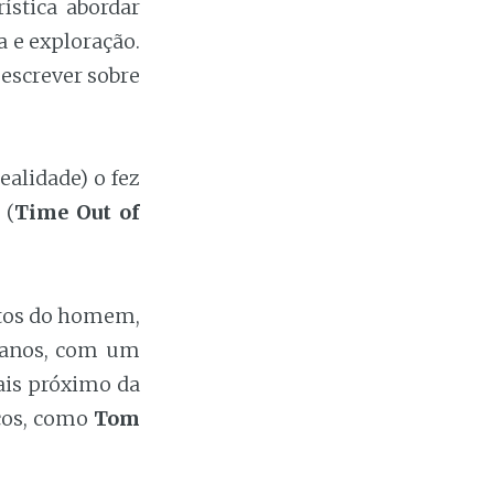
ística abordar
a e exploração.
 escrever sobre
ealidade) o fez
 (
Time Out of
eitos do homem,
 anos, com um
ais próximo da
cos, como
Tom