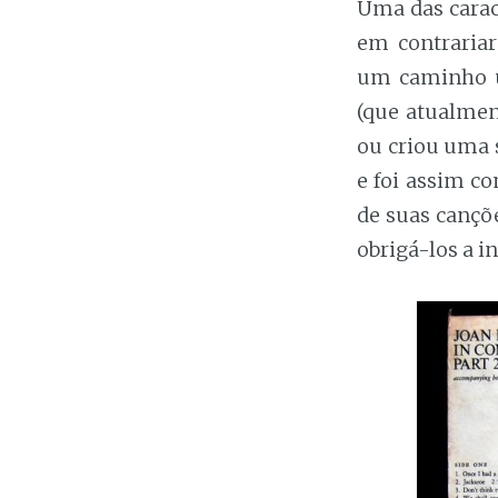
Uma das carac
em contrariar
um caminho ú
(que atualmen
ou criou uma s
e foi assim c
de suas cançõ
obrigá-los a i