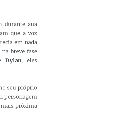
n durante sua
mam que a voz
arecia em nada
 na breve fase
e
Dylan
, eles
mo seu próprio
 Um personagem
 mais próxima