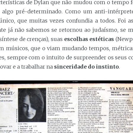
terísticas de Dylan que não mudou com o tempo f
 algo pré-determinado. Como um anti-intérprete
nico, que muitas vezes confundia a todos. Foi 
te já não sabemos se retornou ao judaísmo, se m
íntese de crenças), suas
escolhas estéticas
(Newpo
om músicos, que o viam mudando tempos, métricas
es, sempre com o intuito de surpreender os seus 
novar e a trabalhar na
sinceridade do instinto
.