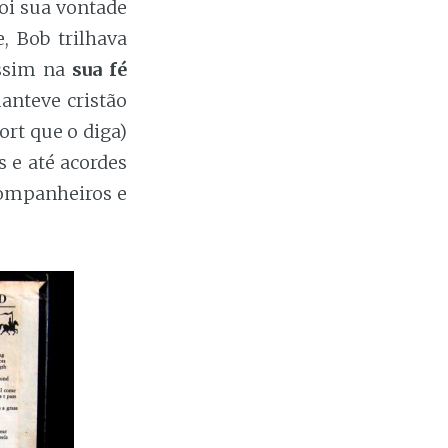
oi sua vontade
, Bob trilhava
assim na
sua fé
anteve cristão
rt que o diga)
 e até acordes
companheiros e