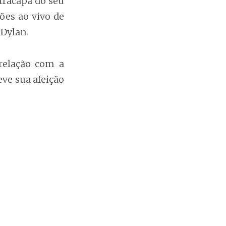
tracapa do seu
ões ao vivo de
 Dylan.
relação com a
eve sua afeição